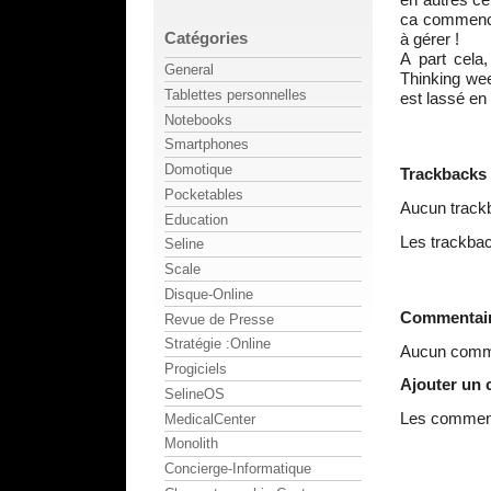
ca commence 
Catégories
à gérer !
A part cela
General
Thinking we
Tablettes personnelles
est lassé en
Notebooks
Smartphones
Domotique
Trackbacks
Pocketables
Aucun track
Education
Les trackbac
Seline
Scale
Disque-Online
Commentai
Revue de Presse
Stratégie :Online
Aucun comme
Progiciels
Ajouter un
SelineOS
Les commenta
MedicalCenter
Monolith
Concierge-Informatique