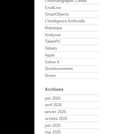
Chromatographic Center
ErudiLive
SmartObjects
L'intelligence Artificielle
Robotique
Analyses
TabletPC
Débats
Apple
Seline X
Divertissements
Divers
Archives
juin 2026
avril 2026
janvier 2026
octobre 2025
juin 2025
mai 2025