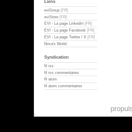
Liens
eviGroup
eviStore
EVI - La page LinkedIn
EVI - La page Facebook
EVI - La page Twitter / X
Nova's World
Syndication
fil rss
fil rss commentaires
fil atom
fil atom commentaires
propul