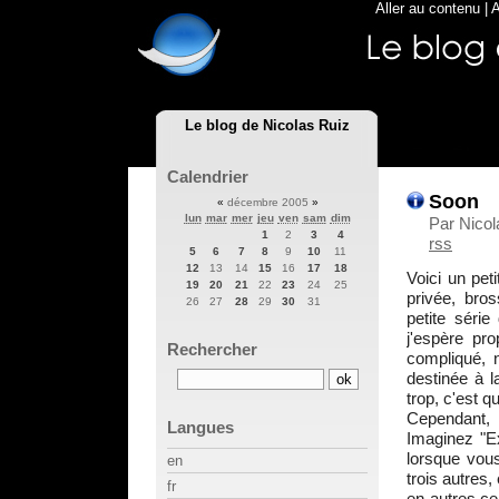
Aller au contenu
|
A
Le blog de Nicolas Ruiz
Calendrier
Soon
«
décembre 2005
»
lun
mar
mer
jeu
ven
sam
dim
Par Nicol
1
2
3
4
rss
5
6
7
8
9
10
11
12
13
14
15
16
17
18
Voici un pet
19
20
21
22
23
24
25
privée, bro
26
27
28
29
30
31
petite série
j'espère pr
Rechercher
compliqué, 
destinée à 
trop, c'est q
Cependant, 
Langues
Imaginez "E
lorsque vou
en
trois autres,
fr
en autres ce 