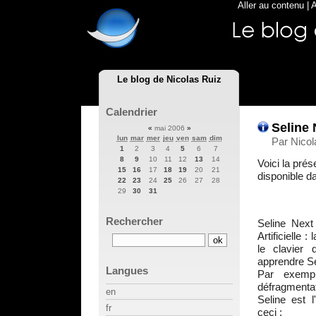
Aller au contenu
|
A
Le blog de Nicolas Ruiz
Calendrier
Seline 
«
mai 2006
»
lun
mar
mer
jeu
ven
sam
dim
Par Nicol
1
2
3
4
5
6
7
8
9
10
11
12
13
14
Voici la prés
15
16
17
18
19
20
21
disponible d
22
23
24
25
26
27
28
29
30
31
Rechercher
Seline Next
Artificielle 
le clavier 
apprendre Se
Langues
Par exempl
défragmenta
en
Seline est
fr
ceci :