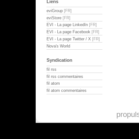
Liens
eviGroup
eviStore
EVI - La page LinkedIn
EVI - La page Facebook
EVI - La page Twitter / X
Nova's World
Syndication
fil rss
fil rss commentaires
fil atom
fil atom commentaires
propul