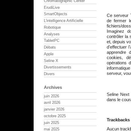
Chromatographic Center
ErudiLive
SmartObjects
Ce serveur T
de fermer 
L'intelligence Artificielle
fichiers/doss
Robotique
Imaginez do
Analyses
contrôler la
TabletPC
et, depuis v
d'effectuer 
Débats
apprendre d
Apple
cookies, d
Seline X
opérations d
Divertissements
informatique
serveur, vou
Divers
Archives
Seline Next 
juin 2026
dans le cour
avril 2026
janvier 2026
octobre 2025
Trackbacks
juin 2025
Aucun track
mai 2025