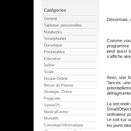
Catégories
General
Désormais, c'
Tablettes personnelles
Notebooks
Smartphones
Comme vous p
Domotique
programme o
peut aussi l
Pocketables
s'affiche alor
Education
Seline
Scale
Ainsi, une 
Disque-Online
"lances une
Revue de Presse
potentiell
Stratégie :Online
défragmenteu
Progiciels
La seconde n
SelineOS
SmartObject.
MedicalCenter
ordinateur p
Monolith
ce soit sur 
les ports bl
Concierge-Informatique