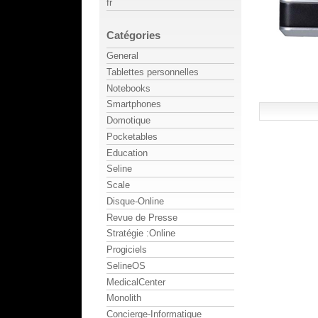
fr
Catégories
General
Tablettes personnelles
Notebooks
Smartphones
Domotique
Pocketables
Education
Seline
Scale
Disque-Online
Revue de Presse
Stratégie :Online
Progiciels
SelineOS
MedicalCenter
Monolith
Concierge-Informatique