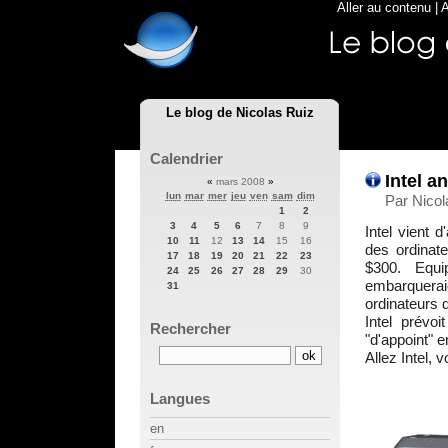
Aller au contenu
|
A
Le blog de Nicolas Ruiz
Calendrier
Intel a
«
mars 2008
»
lun
mar
mer
jeu
ven
sam
dim
Par Nicol
1
2
3
4
5
6
7
8
9
Intel vient 
10
11
12
13
14
15
16
des ordinat
17
18
19
20
21
22
23
$300. Equi
24
25
26
27
28
29
30
embarquera
31
ordinateurs d
Intel prévo
Rechercher
"d'appoint" e
Allez Intel, 
Langues
en