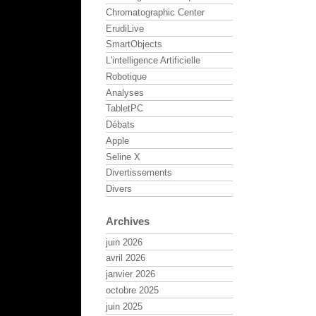
Chromatographic Center
ErudiLive
SmartObjects
L'intelligence Artificielle
Robotique
Analyses
TabletPC
Débats
Apple
Seline X
Divertissements
Divers
Archives
juin 2026
avril 2026
janvier 2026
octobre 2025
juin 2025