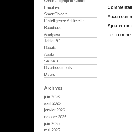
Chromatographic Center
Commentai
ErudiLive
SmartObjects
Aucun comme
L'intelligence Artificielle
Ajouter un
Robotique
Analyses
Les commenta
TabletPC
Débats
Apple
Seline X
Divertissements
Divers
Archives
juin 2026
avril 2026
janvier 2026
octobre 2025
juin 2025
mai 2025