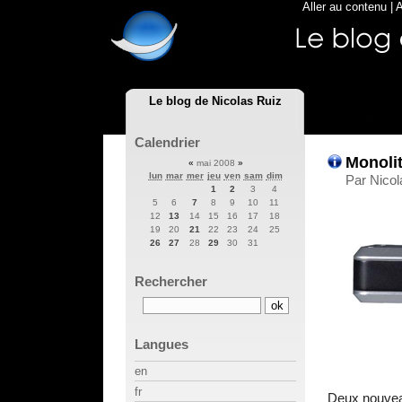
Aller au contenu
|
A
Le blog de Nicolas Ruiz
Calendrier
Monoli
«
mai 2008
»
lun
mar
mer
jeu
ven
sam
dim
Par Nicol
1
2
3
4
5
6
7
8
9
10
11
12
13
14
15
16
17
18
19
20
21
22
23
24
25
26
27
28
29
30
31
Rechercher
Langues
en
fr
Deux nouveau