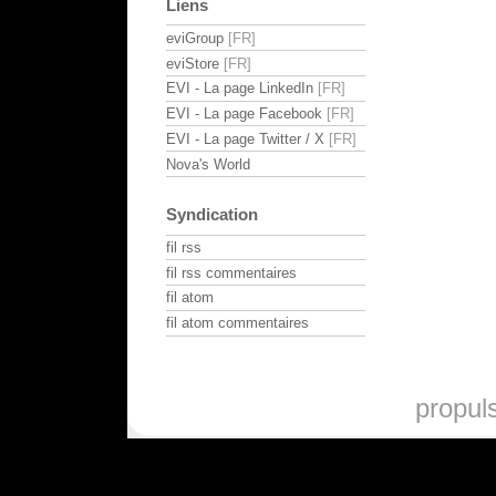
Liens
eviGroup
eviStore
EVI - La page LinkedIn
EVI - La page Facebook
EVI - La page Twitter / X
Nova's World
Syndication
fil rss
fil rss commentaires
fil atom
fil atom commentaires
propul