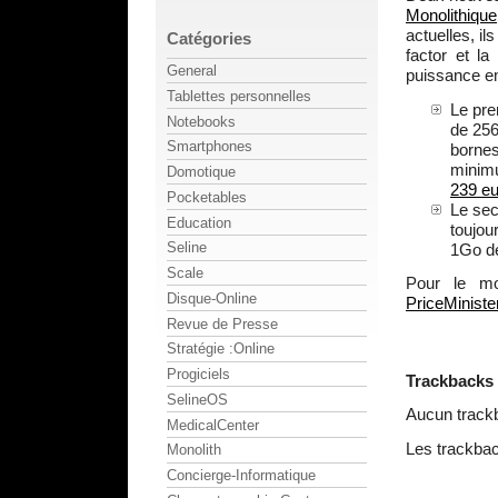
Monolithique
actuelles, il
Catégories
factor et l
General
puissance e
Tablettes personnelles
Le pre
Notebooks
de 256
Smartphones
bornes
minimu
Domotique
239 e
Pocketables
Le sec
Education
toujou
Seline
1Go d
Scale
Pour le mo
Disque-Online
PriceMiniste
Revue de Presse
Stratégie :Online
Progiciels
Trackbacks
SelineOS
Aucun track
MedicalCenter
Les trackbac
Monolith
Concierge-Informatique