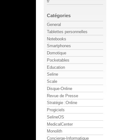
fr
Catégories
General
Tablettes personnelles
Notebooks
Smartphones
Domotique
Pocketables
Education
Seline
Scale
Disque-Online
Revue de Presse
Stratégie :Online
Progiciels
SelineOS
MedicalCenter
Monolith
Concierge-Informatique