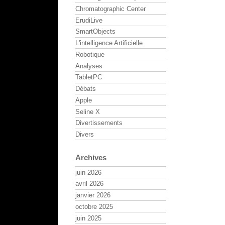
Chromatographic Center
ErudiLive
SmartObjects
L'intelligence Artificielle
Robotique
Analyses
TabletPC
Débats
Apple
Seline X
Divertissements
Divers
Archives
juin 2026
avril 2026
janvier 2026
octobre 2025
juin 2025