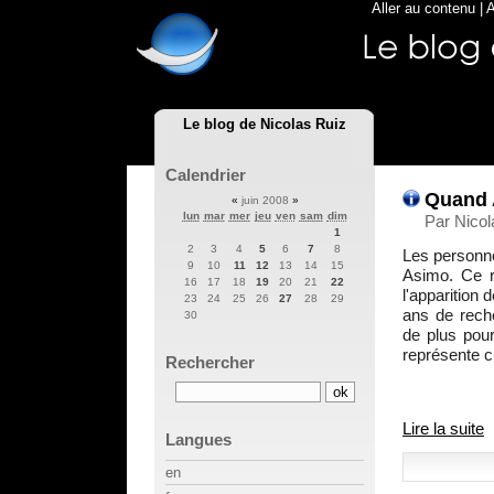
Aller au contenu
|
A
Le blog de Nicolas Ruiz
Calendrier
Quand A
«
juin 2008
»
lun
mar
mer
jeu
ven
sam
dim
Par Nicol
1
2
3
4
5
6
7
8
Les personne
9
10
11
12
13
14
15
Asimo. Ce r
16
17
18
19
20
21
22
l'apparition
23
24
25
26
27
28
29
ans de rech
30
de plus pour
représente c
Rechercher
Lire la suite
Langues
en