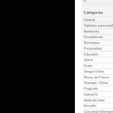
fr
Catégories
General
Tablettes personnel
Notebooks
Smartphones
Domotique
Pocketables
Education
Seline
Scale
Disque-Online
Revue de Presse
Stratégie :Online
Progiciels
SelineOS
MedicalCenter
Monolith
Concierge-Informati