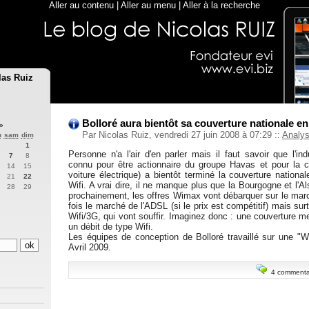
Aller au contenu
|
Aller au menu
|
Aller à la recherche
las Ruiz
Bolloré aura bientôt sa couverture nationale e
»
Par Nicolas Ruiz, vendredi 27 juin 2008 à 07:29
::
Analy
n
sam
dim
1
Personne n'a l'air d'en parler mais il faut savoir que l'indu
7
8
connu pour être actionnaire du groupe Havas et pour la c
14
15
voiture électrique) a bientôt terminé la couverture nation
21
22
Wifi. A vrai dire, il ne manque plus que la Bourgogne et l'Al
28
29
prochainement, les offres Wimax vont débarquer sur le marc
fois le marché de l'ADSL (si le prix est compétitif) mais sur
Wifi/3G, qui vont souffir. Imaginez donc : une couverture m
un débit de type Wifi.
Les équipes de conception de Bolloré travaillé sur une 
Avril 2009.
4 commenta