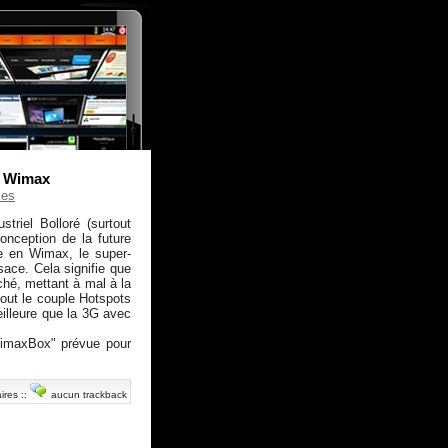
n Wimax
ses
striel Bolloré (surtout
onception de la future
ale en Wimax, le super-
sace. Cela signifie que
hé, mettant à mal à la
tout le couple Hotspots
eilleure que la 3G avec
"WimaxBox" prévue pour
ires
::
aucun trackback