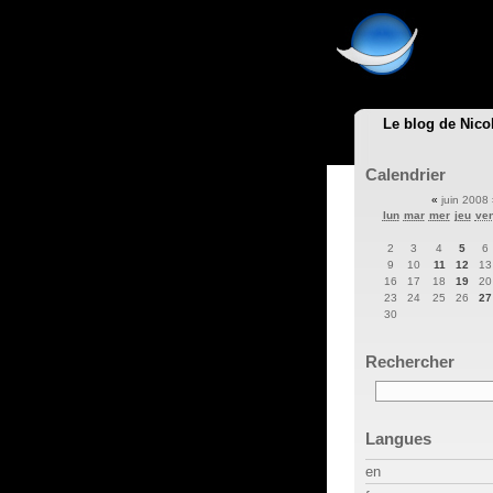
Le blog de Nico
Calendrier
«
juin 2008
lun
mar
mer
jeu
ve
2
3
4
5
6
9
10
11
12
13
16
17
18
19
20
23
24
25
26
27
30
Rechercher
Langues
en