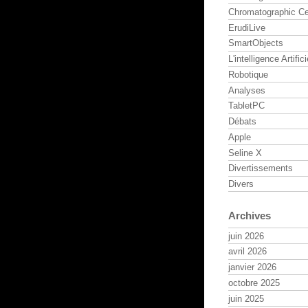
Chromatographic Ce
ErudiLive
SmartObjects
L'intelligence Artifici
Robotique
Analyses
TabletPC
Débats
Apple
Seline X
Divertissements
Divers
Archives
juin 2026
avril 2026
janvier 2026
octobre 2025
juin 2025