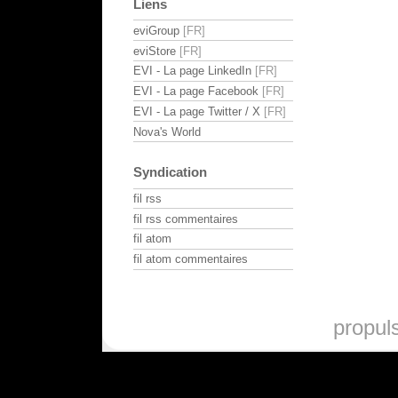
Liens
eviGroup
eviStore
EVI - La page LinkedIn
EVI - La page Facebook
EVI - La page Twitter / X
Nova's World
Syndication
fil rss
fil rss commentaires
fil atom
fil atom commentaires
propul