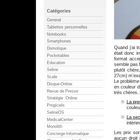
Catégories
General
Tablettes personnelles
Notebooks
Smartphones
Quand j'ai tra
Domotique
était donc i
Pocketables
format accep
Education
semble pas f
plutôt chère
Seline
27cm) m'excl
Scale
Le problème d
Disque-Online
en couleur d
Revue de Presse
très chères.
Stratégie :Online
La pre
Progiciels
couleu
SelineOS
La se
MedicalCenter
intérie
Monolith
Les prix so
Concierge-Informatique
aucun droit 