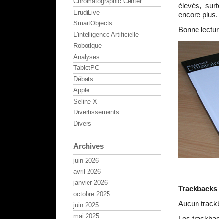
Chromatographic Center
élevés, surt
ErudiLive
encore plus.
SmartObjects
Bonne lectur
L'intelligence Artificielle
Robotique
Analyses
TabletPC
Débats
Apple
Seline X
Divertissements
Divers
Archives
juin 2026
avril 2026
janvier 2026
Trackbacks
octobre 2025
Aucun track
juin 2025
mai 2025
Les trackbac