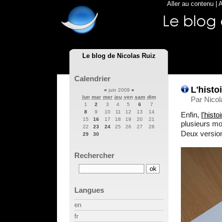
Aller au contenu
|
A
Le blog de Nicolas Ruiz
Calendrier
L'histo
«
juin 2009
»
lun
mar
mer
jeu
ven
sam
dim
Par Nicol
1
2
3
4
5
6
7
8
9
10
11
12
13
14
Enfin,
l'histo
15
16
17
18
19
20
21
plusieurs moi
22
23
24
25
26
27
28
Deux version
29
30
Rechercher
Langues
en
fr