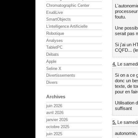
L'autonomie
Chromatographic Center
processeur 
ErudiLive
foutu.
SmartObjects
L'intelligence Artificielle
Une possibil
serait pas m
Robotique
Analyses
Si j'ai un H
TabletPC
CQFD... (le
Débats
Apple
4.
Le samedi 
Seline X
Si on a ce 
Divertissements
donc un bes
Divers
texte, de t
pour en fai
Archives
Utilisation
juin 2026
suffisant
avril 2026
janvier 2026
5.
Le samedi 
octobre 2025
autonomie,
juin 2025