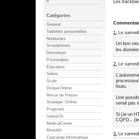
Les trackbac
fr
Catégories
Commentai
General
Tablettes personnelles
1.
Le samedi 
Notebooks
Un bon vieu
Smartphones
les donnée
Domotique
Pocketables
2.
Le samedi 
Education
Seline
L'autonomie
processeur 
Scale
foutu.
Disque-Online
Revue de Presse
Une possibil
Stratégie :Online
serait pas m
Progiciels
Si j'ai un H
SelineOS
CQFD... (le
MedicalCenter
Monolith
3.
Le samedi 
Concierge-Informatique