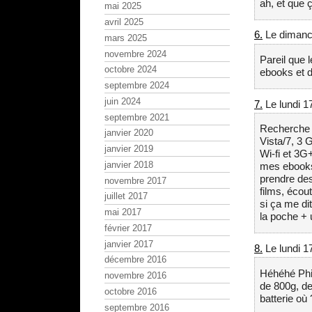
ah, et que
mai 2025
avril 2025
6.
Le dimanch
mars 2025
novembre 2024
Pareil que 
octobre 2024
ebooks et 
septembre 2024
juin 2024
7.
Le lundi 1
septembre 2021
Recherche t
janvier 2020
Vista/7, 3
janvier 2019
Wi-fi et 3G
janvier 2018
mes ebooks,
prendre des
novembre 2017
films, écout
juillet 2017
si ça me di
mai 2017
la poche + 
février 2017
janvier 2017
8.
Le lundi 1
décembre 2016
Héhéhé Phil
novembre 2016
de 800g, de
octobre 2016
batterie où 
septembre 2016