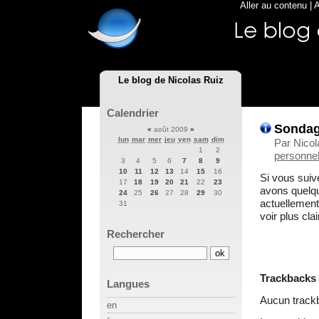
Aller au contenu
|
A
Le blog de Nicolas Ruiz
Calendrier
Sondag
«
août 2009
»
lun
mar
mer
jeu
ven
sam
dim
Par Nicol
1
2
personnel
3
4
5
6
7
8
9
10
11
12
13
14
15
16
Si vous sui
17
18
19
20
21
22
23
avons quelq
24
25
26
27
28
29
30
actuellement
31
voir plus clair
Rechercher
Trackbacks
Langues
Aucun track
en