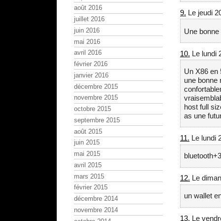
août 2016
9.
Le jeudi 2
juillet 2016
juin 2016
Une bonne 
mai 2016
avril 2016
10.
Le lundi 
février 2016
Un X86 en 5
janvier 2016
une bonne r
décembre 2015
confortable
vraisembla
novembre 2015
host full s
octobre 2015
as une fut
septembre 2015
août 2015
11.
Le lundi 
juin 2015
mai 2015
bluetooth+
avril 2015
mars 2015
12.
Le diman
février 2015
un wallet 
décembre 2014
novembre 2014
13.
Le vendre