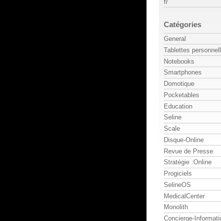
fr
Catégories
General
Tablettes personnel
Notebooks
Smartphones
Domotique
Pocketables
Education
Seline
Scale
Disque-Online
Revue de Presse
Stratégie :Online
Progiciels
SelineOS
MedicalCenter
Monolith
Concierge-Informati