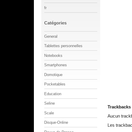
fr
Catégories
General
Tablettes personnelles
Notebooks
Smartphones
Domotique
Pocketables
Education
Seline
Trackbacks
Scale
Aucun track
Disque-Online
Les trackbac