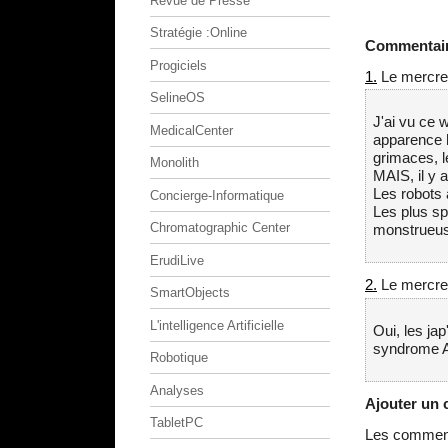
Revue de Presse
Stratégie :Online
Commentai
Progiciels
1.
Le mercred
SelineOS
J'ai vu ce 
MedicalCenter
apparence h
grimaces, l
Monolith
MAIS, il y a
Les robots 
Concierge-Informatique
Les plus sp
Chromatographic Center
monstrueu
ErudiLive
2.
Le mercred
SmartObjects
L'intelligence Artificielle
Oui, les ja
syndrome A
Robotique
Analyses
Ajouter un
TabletPC
Les commenta