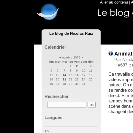
Aller au contenu
|
A
Le blog de Nicolas Ruiz
Calendrier
Animatr
«
octobre 2009
»
Par Nicol
lun
mar
mer
jeu
ven
sam
dim
::
#697
::
1
2
3
4
5
6
7
8
9
10
11
Ca travaill
12
13
14
15
16
17
18
vidéos impre
19
20
21
22
23
24
25
nature. On c
26
27
28
29
30
31
se rendre co
direct. Et mê
Rechercher
jambes humai
scène dans d
changent des
Langues
en