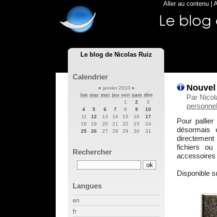
Aller au contenu
|
A
Le blog de Nicolas Ruiz
Calendrier
Nouvel 
«
janvier 2010
»
lun
mar
mer
jeu
ven
sam
dim
Par Nicol
1
2
3
personnel
4
5
6
7
8
9
10
11
12
13
14
15
16
17
Pour pallier
18
19
20
21
22
23
24
désormais 
25
26
27
28
29
30
31
directement 
fichiers ou
Rechercher
accessoires 
Disponible su
Langues
en
fr