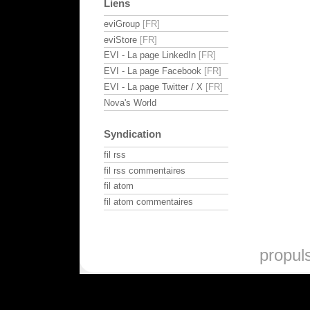
Liens
eviGroup
eviStore
EVI - La page LinkedIn
EVI - La page Facebook
EVI - La page Twitter / X
Nova's World
Syndication
fil rss
fil rss commentaires
fil atom
fil atom commentaires
propul