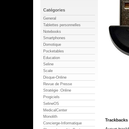
Catégories
General
Tablettes personnelles
Notebooks
Smartphones
Domotique
Pocketables
Education
Seline
Scale
Disque-Online
Revue de Presse
Stratégie :Online
Progiciels
SelineOS
MedicalCenter
Monolith
Trackbacks
Concierge-Informatique
Aucun track