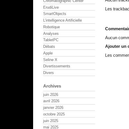
Chromatographic Center
ErudiLive
Les trackbac
SmartObjects
L'intelligence Artificielle
Robotique
Commentai
Analyses
Aucun comme
TabletPC
Ajouter un
Débats
Apple
Les commenta
Seline X
Divertissements
Divers
Archives
juin 2026
avril 2026
janvier 2026
octobre 2025
juin 2025
mai 2025