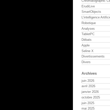
Chromatographic Ce
ErudiLive
SmartObjects
L'intelligence Artifici
Robotique
Analyses
TabletPC
Débats
Apple
Seline X
Divertissements
Divers
Archives
juin 2026
avril 2026
janvier 2026
octobre 2025
juin 2025
mai 2025