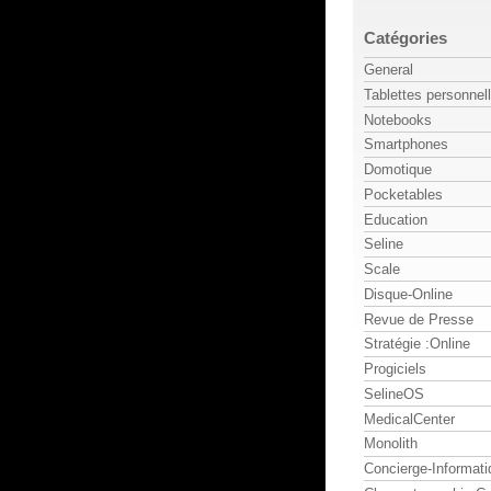
Catégories
General
Tablettes personnel
Notebooks
Smartphones
Domotique
Pocketables
Education
Seline
Scale
Disque-Online
Revue de Presse
Stratégie :Online
Progiciels
SelineOS
MedicalCenter
Monolith
Concierge-Informati