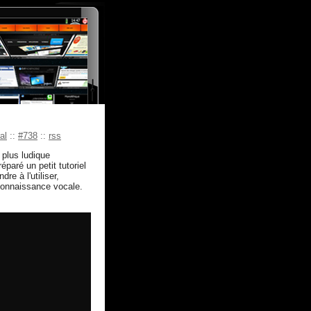
al
::
#738
::
rss
 plus ludique
éparé un petit tutoriel
re à l'utiliser,
econnaissance vocale.