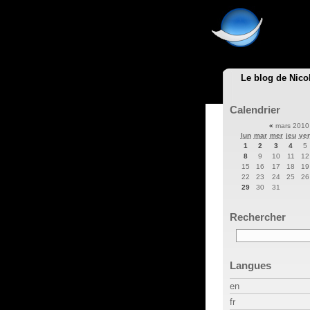
Le blog de Nico
Calendrier
«
mars 201
lun
mar
mer
jeu
ve
1
2
3
4
5
8
9
10
11
12
15
16
17
18
19
22
23
24
25
26
29
30
31
Rechercher
Langues
en
fr