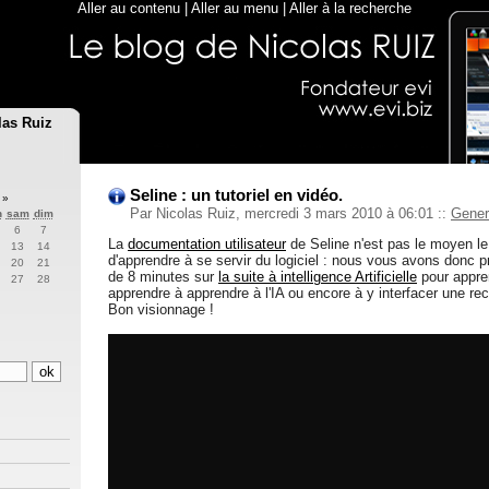
Aller au contenu
|
Aller au menu
|
Aller à la recherche
las Ruiz
Seline : un tutoriel en vidéo.
0
»
Par Nicolas Ruiz, mercredi 3 mars 2010 à 06:01
::
Gener
n
sam
dim
6
7
La
documentation utilisateur
de Seline n'est pas le moyen le
13
14
d'apprendre à se servir du logiciel : nous vous avons donc pr
20
21
de 8 minutes sur
la suite à intelligence Artificielle
pour apprend
27
28
apprendre à apprendre à l'IA ou encore à y interfacer une r
Bon visionnage !