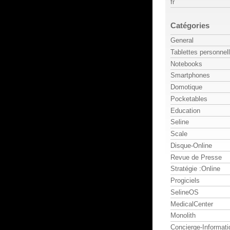
fr
Catégories
General
Tablettes personnel
Notebooks
Smartphones
Domotique
Pocketables
Education
Seline
Scale
Disque-Online
Revue de Presse
Stratégie :Online
Progiciels
SelineOS
MedicalCenter
Monolith
Concierge-Informati