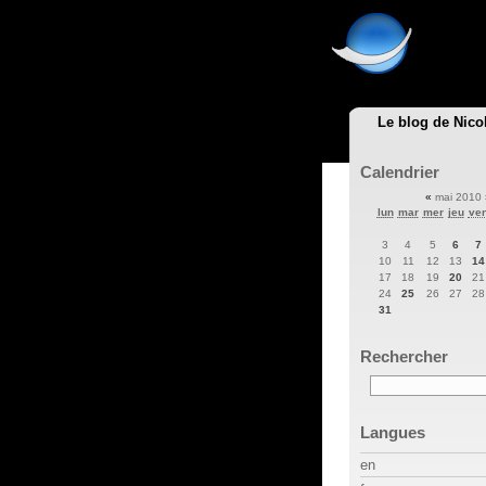
Le blog de Nico
Calendrier
«
mai 2010
lun
mar
mer
jeu
ve
3
4
5
6
7
10
11
12
13
14
17
18
19
20
21
24
25
26
27
28
31
Rechercher
Langues
en