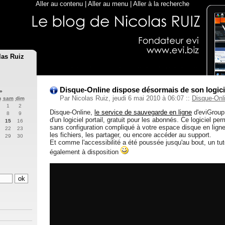
Aller au contenu
|
Aller au menu
|
Aller à la recherche
las Ruiz
Disque-Online dispose désormais de son logici
»
Par Nicolas Ruiz, jeudi 6 mai 2010 à 06:07
::
Disque-Onl
n
sam
dim
1
2
Disque-Online,
le service de sauvegarde en ligne
d'eviGroup
8
9
d'un logiciel portail, gratuit pour les abonnés. Ce logiciel pe
15
16
sans configuration compliqué à votre espace disque en ligne
22
23
les fichiers, les partager, ou encore accéder au support.
29
30
Et comme l'accessibilité a été poussée jusqu'au bout, un tuto
également à disposition