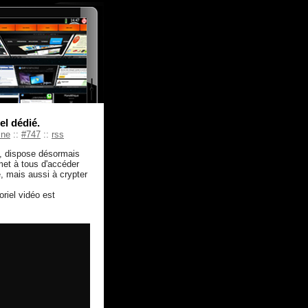
el dédié.
ine
::
#747
::
rss
, dispose désormais
rmet à tous d'accéder
, mais aussi à crypter
riel vidéo est