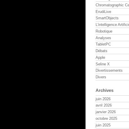
Chromatographic Ce
ErudiLive
SmartObjects
L'intelligence Artifici
Robotique
Analyses
TabletPC
Débats
Apple
Seline X
Divertissements
Divers
Archives
juin 2026
avril 2026
janvier 2026
octobre 2025
juin 2025