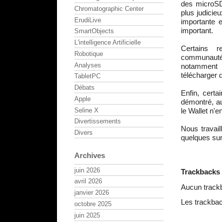
des microSD
Chromatographic Center
plus judicie
ErudiLive
importante e
important.
SmartObjects
L'intelligence Artificielle
Certains r
Robotique
communauté q
Analyses
notamment 
télécharger 
TabletPC
Débats
Enfin, cert
Apple
démontré, au
Seline X
le Wallet n'
Divertissements
Nous travail
Divers
quelques sur
Archives
juin 2026
Trackbacks
avril 2026
Aucun track
janvier 2026
Les trackbac
octobre 2025
juin 2025