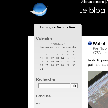
Aller au contenu
|
A
Le blog de Nicolas Ruiz
Calendrier
Wallet.
«
mai 2010
»
lun
mar
mer
jeu
ven
sam
dim
Par Nicol
1
2
#753
::
rs
3
4
5
6
7
8
9
10
11
12
13
14
15
16
Voilà 10 jour
17
18
19
20
21
22
23
point sur sa 
24
25
26
27
28
29
30
31
Rechercher
Langues
en