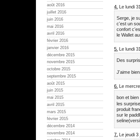
août 2016
4.
Le lundi 3
juillet 2016
Serge, je s
juin 2016
c'est un so
mai 2016
confort c'es
avril 2016
le Wallet a
février 2016
janvier 2016
5.
Le lundi 3
décembre 2015
Des surpris
novembre 2015
octobre 2015
J'aime bien
septembre 2015
août 2015
6.
Le mercred
juin 2015
bon et bien
mai 2015
les surpris
avril 2015
produit fr
mars 2015
sur le paddl
février 2015
seline(versi
décembre 2014
novembre 2014
7.
Le jeudi 3 