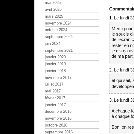
mai 2025
Commentai
avril 2025
mars 2025
1.
Le lundi 3
novembre 2024
Merci pour 
octobre 2024
le soucis d
septembre 2024
de l'écran 
juin 2024
rester en n
septembre 2021
je dis ça av
de ma part.
janvier 2020
janvier 2019
2.
Le lundi 3
janvier 2018
novembre 2017
et qui sait,
juillet 2017
développe
mai 2017
février 2017
3.
Le lundi 3
janvier 2017
A chaque fo
décembre 2016
à chaque fo
novembre 2016
octobre 2016
Bon, on res
septembre 2016