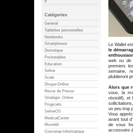
fr
Catégories
General
Tablettes personnelles
Notebooks
Smartphones
Le Wallet es
le démarrag
Domotique
enthousias
Pocketables
web ou d
Education
premiers te
Seline
semaine, 
plublieront 
Scale
Disque-Online
Alors que r
Revue de Presse
vous, la ma
résisitif), 
Stratégie :Online
sollicitatio
Progiciels
un peu trop p
SelineOS
Vous appréci
MedicalCenter
avant tout d
de vous fou
Monolith
accessoire à
Concierge-Informatique