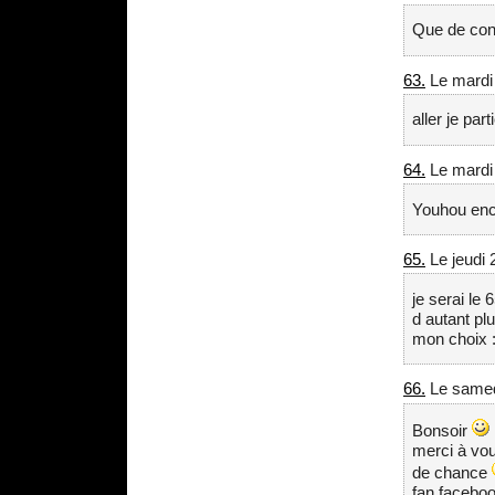
Que de con
63.
Le mardi
aller je par
64.
Le mardi
Youhou enco
65.
Le jeudi 
je serai le
d autant pl
mon choix :
66.
Le samed
Bonsoir
merci à vou
de chance
fan faceboo