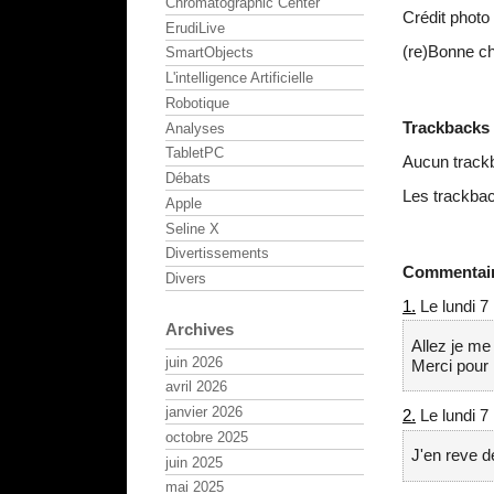
Chromatographic Center
Crédit photo
ErudiLive
(re)Bonne ch
SmartObjects
L'intelligence Artificielle
Robotique
Trackbacks
Analyses
TabletPC
Aucun track
Débats
Les trackbac
Apple
Seline X
Divertissements
Commentai
Divers
1.
Le lundi 7
Archives
Allez je me 
juin 2026
Merci pour 
avril 2026
janvier 2026
2.
Le lundi 7
octobre 2025
J'en reve d
juin 2025
mai 2025