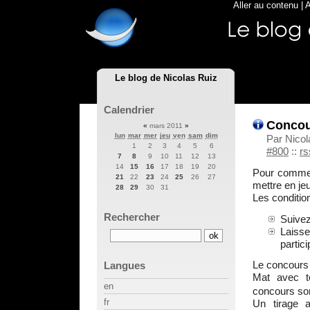
Aller au contenu
|
A
Le blog de Nicolas Ruiz
Calendrier
Concou
«
mars 2011
»
lun
mar
mer
jeu
ven
sam
dim
Par Nicol
1
2
3
4
5
6
#800
::
rs
7
8
9
10
11
12
13
14
15
16
17
18
19
20
Pour commen
21
22
23
24
25
26
27
mettre en je
28
29
30
31
Les condition
Rechercher
Suive
Laisse
partici
Le concours 
Langues
Mat avec t
en
concours son
fr
Un tirage 