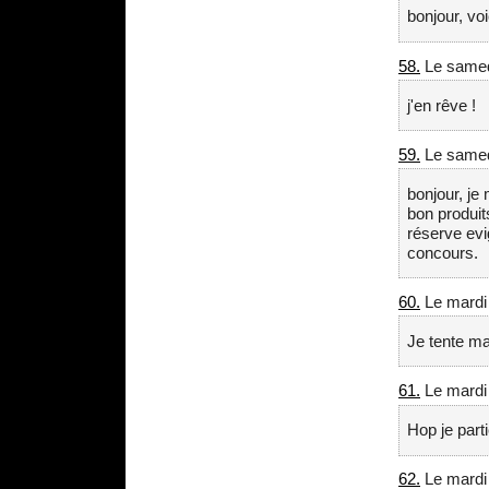
bonjour, vo
58.
Le samed
j'en rêve !
59.
Le samed
bonjour, je
bon produit
réserve ev
concours.
60.
Le mardi
Je tente m
61.
Le mardi
Hop je parti
62.
Le mardi