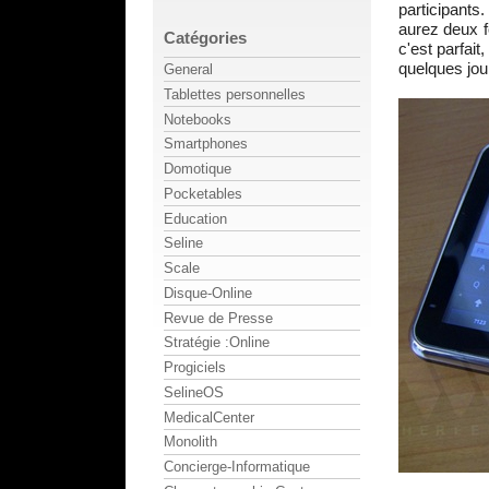
participants
aurez deux f
Catégories
c'est parfai
quelques jour
General
Tablettes personnelles
Notebooks
Smartphones
Domotique
Pocketables
Education
Seline
Scale
Disque-Online
Revue de Presse
Stratégie :Online
Progiciels
SelineOS
MedicalCenter
Monolith
Concierge-Informatique