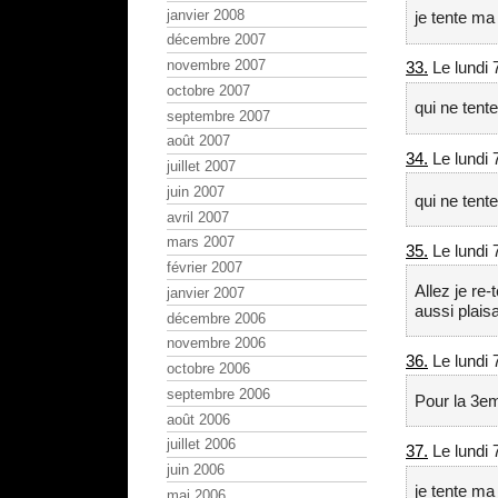
janvier 2008
je tente m
décembre 2007
novembre 2007
33.
Le lundi 
octobre 2007
qui ne tente
septembre 2007
août 2007
34.
Le lundi 
juillet 2007
juin 2007
qui ne tente
avril 2007
mars 2007
35.
Le lundi 
février 2007
Allez je re
janvier 2007
aussi plais
décembre 2006
novembre 2006
36.
Le lundi 
octobre 2006
septembre 2006
Pour la 3em 
août 2006
juillet 2006
37.
Le lundi 
juin 2006
je tente ma
mai 2006