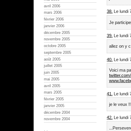
avril 2006
38.
Le lundi 
mars 2006
février 2006
Je participe
janvier 2006
décembre 2005
39.
Le lundi 
novembre 2005
octobre 2005
allez on y cr
septembre 2005
août 2005
40.
Le lundi 
juillet 2005
Voici ma par
juin 2005
twitter.co
mai 2005
www.faceb
avril 2005
mars 2005
41.
Le lundi 
février 2005
je le veux !!
janvier 2005
décembre 2004
42.
Le lundi 
novembre 2004
...Persevere