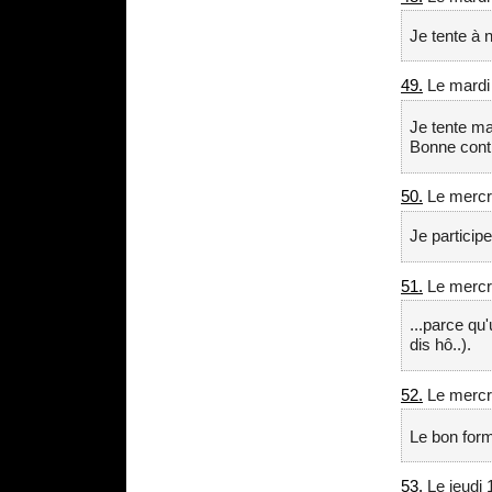
Je tente à
49.
Le mardi 
Je tente m
Bonne conti
50.
Le mercre
Je participe
51.
Le mercre
...parce qu
dis hô..).
52.
Le mercre
Le bon form
53.
Le jeudi 