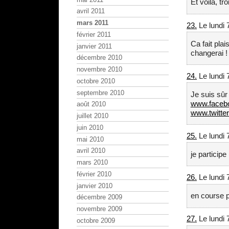
Et voila, tr
avril 2011
mars 2011
23.
Le lundi 
février 2011
Ca fait pla
janvier 2011
changerai !
décembre 2010
novembre 2010
24.
Le lundi 
octobre 2010
septembre 2010
Je suis sûr 
www.faceb
août 2010
www.twitte
juillet 2010
juin 2010
25.
Le lundi 
mai 2010
avril 2010
je participe (
mars 2010
février 2010
26.
Le lundi 
janvier 2010
en course po
décembre 2009
novembre 2009
27.
Le lundi 
octobre 2009