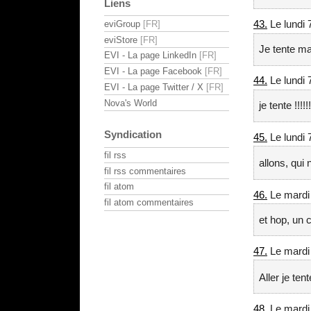
Liens
43.
Le lundi 
eviGroup
eviStore
Je tente ma
EVI - La page LinkedIn
EVI - La page Facebook
44.
Le lundi 
EVI - La page Twitter / X
Nova's World
je tente !!!!!!
Syndication
45.
Le lundi 
fil rss
allons, qui 
fil rss commentaires
fil atom
46.
Le mardi 
fil atom commentaires
et hop, un 
47.
Le mardi 
Aller je ten
48.
Le mardi 