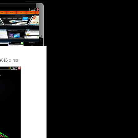
#816
::
rss