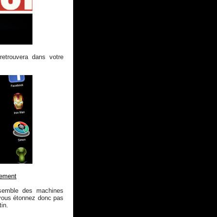
 retrouvera dans votre
gement
semble des machines
 vous étonnez donc pas
in.