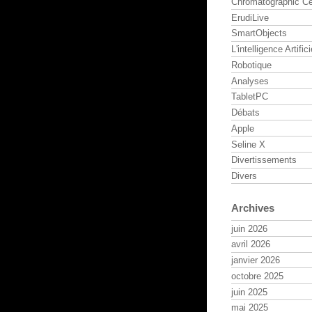
Chromatographic Ce
ErudiLive
SmartObjects
L'intelligence Artifici
Robotique
Analyses
TabletPC
Débats
Apple
Seline X
Divertissements
Divers
Archives
juin 2026
avril 2026
janvier 2026
octobre 2025
juin 2025
mai 2025