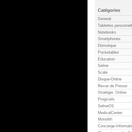
Catégories
General
Tablettes personnel
Notebooks
Smartphones
Domotique
Pocketables
Education
Seline
Scale
Disque-Online
Revue de Presse
Stratégie :Online
Progiciels
SelineOS
MedicalCenter
Monolith
Concierge-Informati