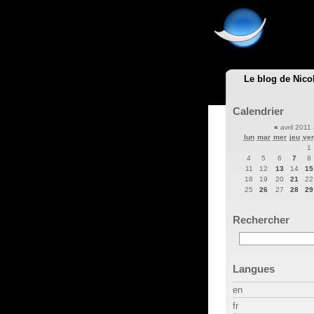
Le blog de Nico
Calendrier
«
avril 2011
lun
mar
mer
jeu
ve
1
4
5
6
7
8
11
12
13
14
15
18
19
20
21
22
25
26
27
28
29
Rechercher
Langues
en
fr