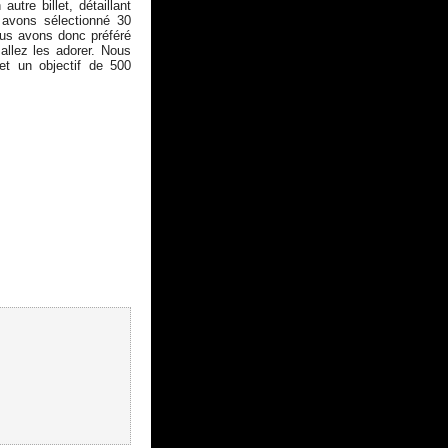
tre billet, détaillant
s avons sélectionné 30
Nous avons donc préféré
allez les adorer. Nous
et un objectif de 500