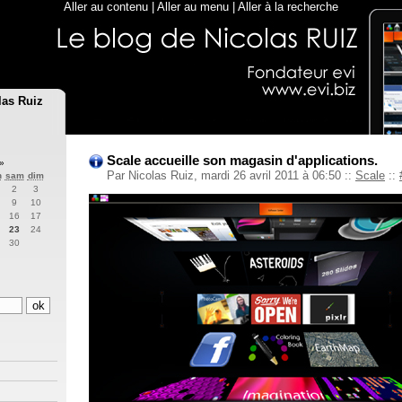
Aller au contenu
|
Aller au menu
|
Aller à la recherche
las Ruiz
Scale accueille son magasin d'applications.
»
Par Nicolas Ruiz, mardi 26 avril 2011 à 06:50
::
Scale
::
n
sam
dim
2
3
9
10
16
17
23
24
30