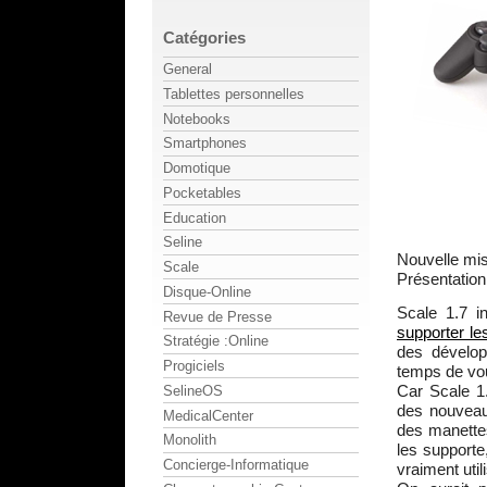
Catégories
General
Tablettes personnelles
Notebooks
Smartphones
Domotique
Pocketables
Education
Seline
Nouvelle mis
Scale
Présentation 
Disque-Online
Scale 1.7 i
Revue de Presse
supporter le
Stratégie :Online
des dévelop
Progiciels
temps de vou
Car Scale 1
SelineOS
des nouveau
MedicalCenter
des manette
Monolith
les supporte,
Concierge-Informatique
vraiment util