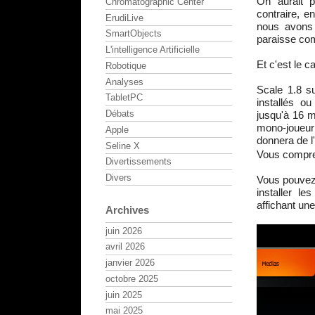
On aurait p
Chromatographic Center
contraire, e
ErudiLive
nous avons 
SmartObjects
paraisse com
L'intelligence Artificielle
Et c'est le c
Robotique
Analyses
Scale 1.8 s
TabletPC
installés o
Débats
jusqu'à 16 m
mono-joueur 
Apple
donnera de l
Seline X
Vous compren
Divertissements
Divers
Vous pouvez
installer l
affichant une
Archives
juin 2026
avril 2026
janvier 2026
octobre 2025
juin 2025
mai 2025