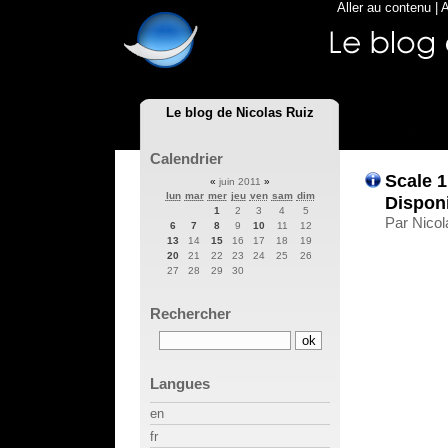
Aller au contenu
|
A
Le blog de Nicolas Ruiz
Calendrier
Scale 1
«
juin 2011
»
lun
mar
mer
jeu
ven
sam
dim
Disponi
1
2
3
4
5
Par Nicol
6
7
8
9
10
11
12
13
14
15
16
17
18
19
20
21
22
23
24
25
26
27
28
29
30
Rechercher
Langues
en
fr