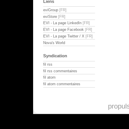
Liens
eviGroup
eviStore
EVI - La page LinkedIn
EVI - La page Facebook
EVI - La page Twitter / X
Nova's World
Syndication
fil rss
fil rss commentaires
fil atom
fil atom commentaires
propul