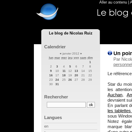
Aller au contenu
|
A
Le blog de Nicolas Ruiz
Calendrier
Un poin
«
janvier 2012
»
lun
mar
mer
jeu
ven
sam
dim
Par Nicol
1
personnel
2
3
4
5
6
7
8
9
10
11
12
13
14
15
Le référence
16
17
18
19
20
21
22
23
24
25
26
27
28
29
Star du mois
30
31
les attentio
Auchan
,
A
Rechercher
devraient su
En parlant d
les tablette
sous Window
Langues
Notez égal
marque blan
en
d'une autre 