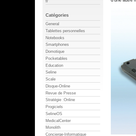
fr
Catégories
General
Tablettes personnelles
Notebooks
Smartphones
Domotique
Pocketables
Education
Seline
Scale
Disque-Online
Revue de Presse
Stratégie :Online
Progiciels
SelineOS
MedicalCenter
Monolith
Concierge-Informatique