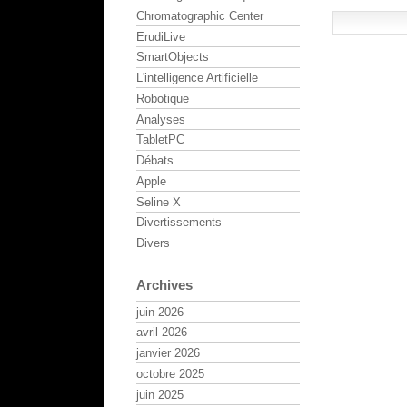
Chromatographic Center
ErudiLive
SmartObjects
L'intelligence Artificielle
Robotique
Analyses
TabletPC
Débats
Apple
Seline X
Divertissements
Divers
Archives
juin 2026
avril 2026
janvier 2026
octobre 2025
juin 2025