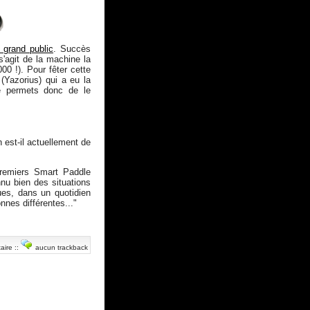
 grand public
. Succès
s'agit de la machine la
00 !). Pour fêter cette
 (Yazorius) qui a eu la
e permets donc de le
 est-il actuellement de
remiers Smart Paddle
nu bien des situations
vues, dans un quotidien
nnes différentes..."
aire
::
aucun trackback