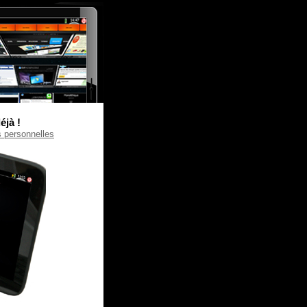
éjà !
s personnelles