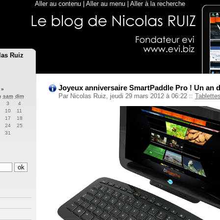
Aller au contenu
|
Aller au menu
|
Aller à la recherche
las Ruiz
Joyeux anniversaire SmartPaddle Pro ! Un an d
2
»
Par Nicolas Ruiz, jeudi 29 mars 2012 à 06:22
::
Tablette
n
sam
dim
3
4
10
11
17
18
24
25
31