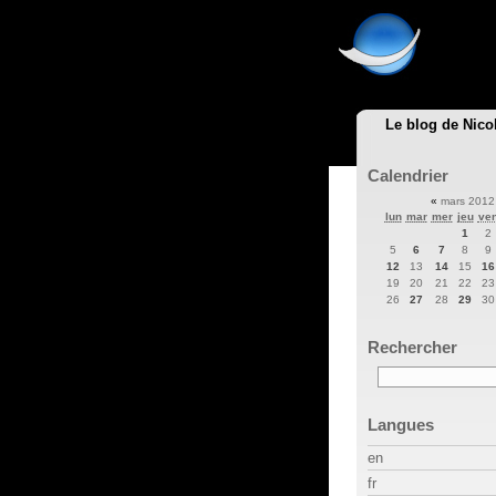
Le blog de Nico
Calendrier
«
mars 201
lun
mar
mer
jeu
ve
1
2
5
6
7
8
9
12
13
14
15
16
19
20
21
22
23
26
27
28
29
30
Rechercher
Langues
en
fr