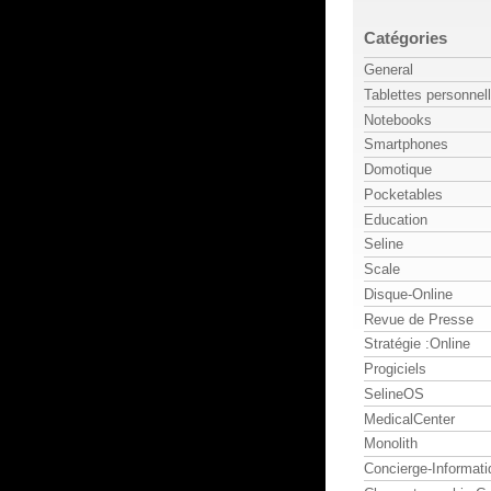
Catégories
General
Tablettes personnel
Notebooks
Smartphones
Domotique
Pocketables
Education
Seline
Scale
Disque-Online
Revue de Presse
Stratégie :Online
Progiciels
SelineOS
MedicalCenter
Monolith
Concierge-Informati