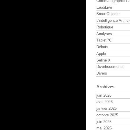
Chromatographic Ce
ErudiLive
SmartObjects
L'intelligence Artifici
Robotique
Analyses
TabletPC
Débats
Apple
Seline X
Divertissements
Divers
Archives
juin 2026
avril 2026
janvier 2026
octobre 2025
juin 2025
mai 2025