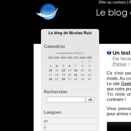
Aller au contenu
|
A
Le blog de Nicolas Ruiz
Calendrier
Un test
«
septembre 2012
»
lun
mar
mer
jeu
ven
sam
dim
Par Nicol
1
2
Presse
::
3
4
5
6
7
8
9
10
11
12
13
14
15
16
Ce n'est pa
17
18
19
20
21
22
23
mode. Au cont
24
25
26
27
28
29
30
Le site
Gee
que notre pr
Rechercher
Yzi reste u
contraire !
Vous pouve
Langues
pour arriver 
en
fr