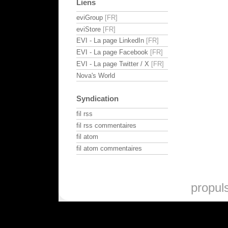
Liens
eviGroup
eviStore
EVI - La page LinkedIn
EVI - La page Facebook
EVI - La page Twitter / X
Nova's World
Syndication
fil rss
fil rss commentaires
fil atom
fil atom commentaires
propul