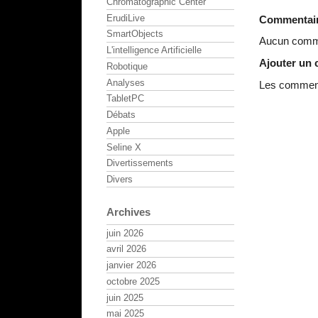
Chromatographic Center
ErudiLive
Commentai
SmartObjects
Aucun comme
L'intelligence Artificielle
Ajouter un
Robotique
Analyses
Les commenta
TabletPC
Débats
Apple
Seline X
Divertissements
Divers
Archives
juin 2026
avril 2026
janvier 2026
octobre 2025
juin 2025
mai 2025