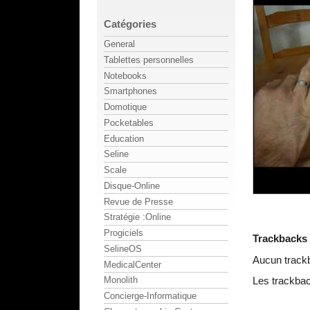
Catégories
General
Tablettes personnelles
Notebooks
Smartphones
Domotique
Pocketables
Education
Seline
Scale
Disque-Online
Revue de Presse
Stratégie :Online
Progiciels
Trackbacks
SelineOS
Aucun track
MedicalCenter
Monolith
Les trackbac
Concierge-Informatique