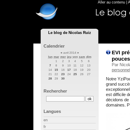
Aller au contenu
|
A
Le blog de Nicolas Ruiz
Calendrier
EVI pré
«
avril 2014
»
lun
mar
mer
jeu
ven
sam
dim
pouces 
1
2
3
4
5
6
Par Nicol
7
8
9
10
11
12
13
personnel
14
15
16
17
18
19
20
21
22
23
24
25
26
27
Notre YziPock
28
29
30
grand succè
exceptionnell
Rechercher
est difficile
décidons de 
domaines. Pr
Langues
en
fr