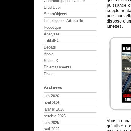
Chromatographic Center
puissance ou
ErudiLive
supplémenta
SmartObjects
une nouvell
dispose d'un
L'intelligence Artificielle
lunettes.
Robotique
Analyses
TabletPC
Débats
Apple
Seline X
Divertissements
Divers
Archives
juin 2026
avril 2026
janvier 2026
octobre 2025
Vous connai
juin 2025
qu'utilise la
mai 2025