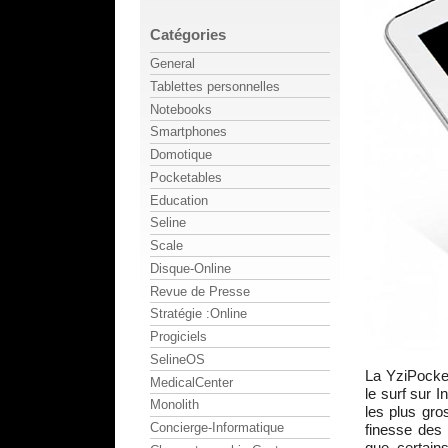
Catégories
General
Tablettes personnelles
Notebooks
Smartphones
Domotique
Pocketables
Education
Seline
Scale
Disque-Online
Revue de Presse
Stratégie :Online
Progiciels
SelineOS
La YziPocket
MedicalCenter
le surf sur I
Monolith
les plus gro
Concierge-Informatique
finesse des
que certain