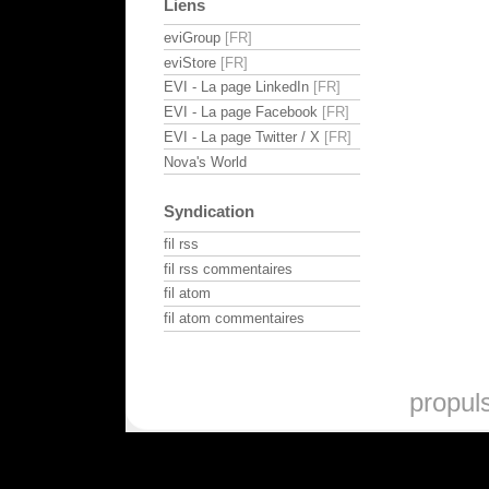
Liens
eviGroup
eviStore
EVI - La page LinkedIn
EVI - La page Facebook
EVI - La page Twitter / X
Nova's World
Syndication
fil rss
fil rss commentaires
fil atom
fil atom commentaires
propul