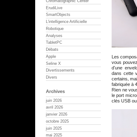
Chromatographic Center
ErudiLive
SmartObjects
L'intelligence Artificielle
Robotique
Analyses
TabletPC
Débats
Les composan
Apple
vous pouvez
Seline X
d'une envel
Divertissements
dans cette 
Divers
certains, ma
fabriquée à 
Rien ne vou
Archives
le port micr
juin 2026
clés USB ou 
avril 2026
janvier 2026
octobre 2025
juin 2025
mai 2025