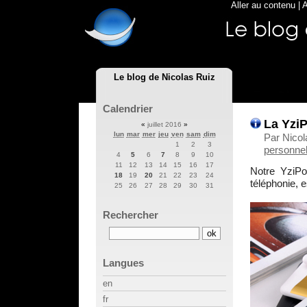
Aller au contenu
|
A
Le blog de Nicolas Ruiz
Calendrier
La Yzi
«
juillet 2016
»
lun
mar
mer
jeu
ven
sam
dim
Par Nicol
1
2
3
personnel
4
5
6
7
8
9
10
11
12
13
14
15
16
17
Notre YziPo
18
19
20
21
22
23
24
téléphonie, 
25
26
27
28
29
30
31
Rechercher
Langues
en
fr