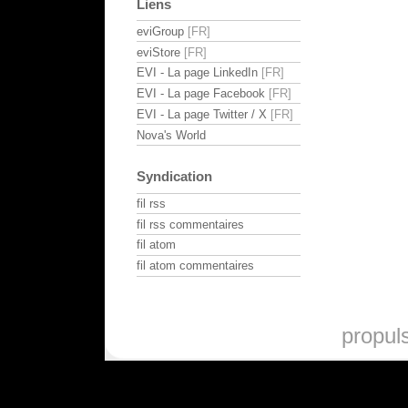
Liens
eviGroup
eviStore
EVI - La page LinkedIn
EVI - La page Facebook
EVI - La page Twitter / X
Nova's World
Syndication
fil rss
fil rss commentaires
fil atom
fil atom commentaires
propul