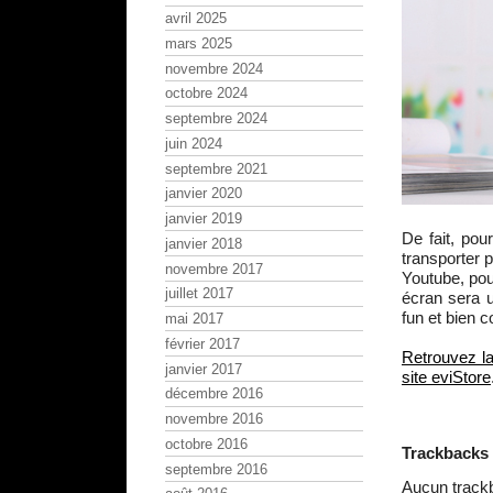
avril 2025
mars 2025
novembre 2024
octobre 2024
septembre 2024
juin 2024
septembre 2021
janvier 2020
janvier 2019
De fait, pou
janvier 2018
transporter p
novembre 2017
Youtube, pou
juillet 2017
écran sera u
fun et bien c
mai 2017
février 2017
Retrouvez la
janvier 2017
site eviStore
décembre 2016
novembre 2016
octobre 2016
Trackbacks
septembre 2016
Aucun track