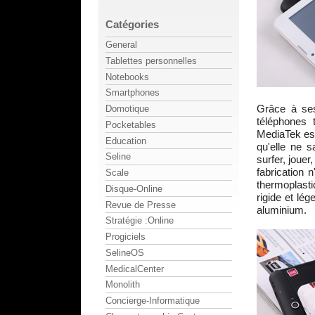
Catégories
General
Tablettes personnelles
Notebooks
Smartphones
Grâce à se
Domotique
téléphones 
Pocketables
MediaTek es
Education
qu'elle ne s
Seline
surfer, jouer
fabrication 
Scale
thermoplast
Disque-Online
rigide et lé
Revue de Presse
aluminium.
Stratégie :Online
Progiciels
SelineOS
MedicalCenter
Monolith
Concierge-Informatique