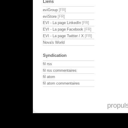
Liens
eviGroup
eviStore
EVI - La page LinkedIn
EVI - La page Facebook
EVI - La page Twitter / X
Nova's World
Syndication
fil rss
fil rss commentaires
fil atom
fil atom commentaires
propul