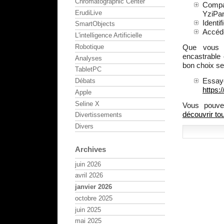
Chromatographic Center
Compar
ErudiLive
YziPan
Identif
SmartObjects
Accéde
L'intelligence Artificielle
Robotique
Que vous r
encastrable 
Analyses
bon choix se
TabletPC
Essaye
Débats
https:
Apple
Seline X
Vous pouv
découvrir to
Divertissements
Divers
Archives
juin 2026
avril 2026
janvier 2026
octobre 2025
juin 2025
mai 2025