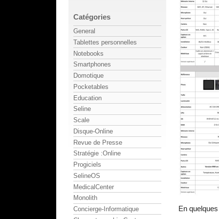
Catégories
General
Tablettes personnelles
Notebooks
Smartphones
Domotique
Pocketables
Education
Seline
Scale
Disque-Online
Revue de Presse
Stratégie :Online
Progiciels
SelineOS
MedicalCenter
Monolith
En quelques 
Concierge-Informatique