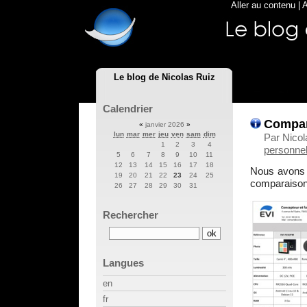
Aller au contenu
|
A
Le blog de Nicolas Ruiz
Calendrier
Compare
«
janvier 2026
»
lun
mar
mer
jeu
ven
sam
dim
Par Nicol
1
2
3
4
personnel
5
6
7
8
9
10
11
12
13
14
15
16
17
18
Nous avons l
19
20
21
22
23
24
25
comparaison
26
27
28
29
30
31
Rechercher
Langues
en
fr