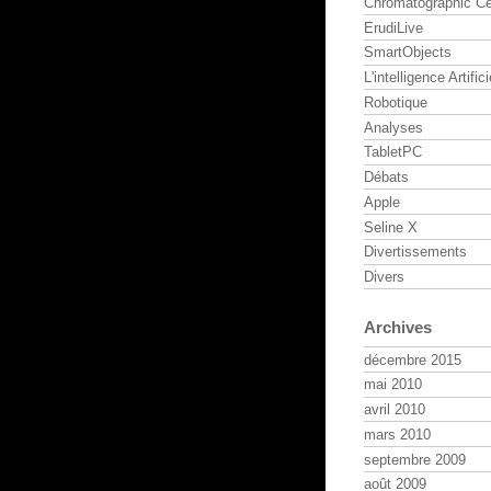
Chromatographic Ce
ErudiLive
SmartObjects
L'intelligence Artifici
Robotique
Analyses
TabletPC
Débats
Apple
Seline X
Divertissements
Divers
Archives
décembre 2015
mai 2010
avril 2010
mars 2010
septembre 2009
août 2009