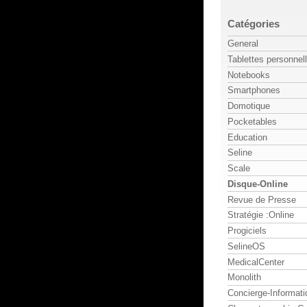
Catégories
General
Tablettes personnel
Notebooks
Smartphones
Domotique
Pocketables
Education
Seline
Scale
Disque-Online
Revue de Presse
Stratégie :Online
Progiciels
SelineOS
MedicalCenter
Monolith
Concierge-Informati