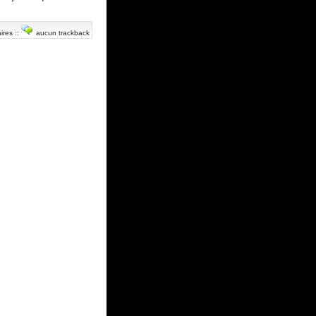
ires
::
aucun trackback