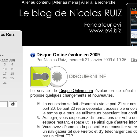
Aller au contenu
|
Aller au menu
|
Aller à la recherche
las Ruiz
Disque-Online évolue en 2009.
09
»
Par Nicolas Ruiz, mercredi 21 janvier 2009 à 19:36
::
Dis
n
sam
dim
3
4
10
11
17
18
24
25
31
Le service de
Disque-Online.com
évolue en ce début d
propose quelques changements et nouveautés.
La connexion se fait désormais via le port 21 sur nos 
port 20. Le port 20 reste cependant accessible enco
le temps que tous les utilisateurs basculent leur confi
Au login, vous disposerez d'informations sur votre co
espace restant, espace utilisé ainsi que d'autres infor
Vous avez désormais la possibilité de consulter votre
un navigateur tel que Firefox et d'y télécharger ces
par un client FTP.