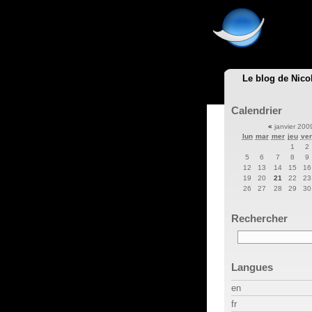
Le blog de Nico
Calendrier
«
janvier 20
lun
mar
mer
jeu
ve
1
2
5
6
7
8
9
12
13
14
15
16
19
20
21
22
23
26
27
28
29
30
Rechercher
Langues
en
fr