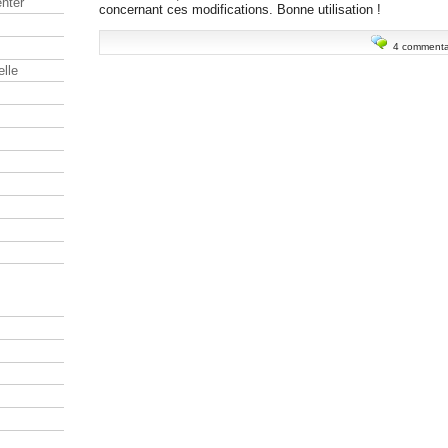
nter
concernant ces modifications. Bonne utilisation !
4 commenta
elle