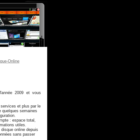
que-Online
'année 2009 et vous
services et plus par le
re quelques semaines
guration.
mpte : espace total,
mations utiles.
 disque online depuis
 données sans passer