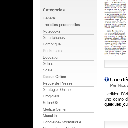
Catégories
General
Tablettes personnelles
Notebooks
Smartphones
Domotique
Pocketables
Education
Seline
Scale
Disque-Online
Une dé
Revue de Presse
Par Nicol
Stratégie :Online
L'édition D
Progiciels
une démo 
SelineOS
quelques jou
MedicalCenter
Monolith
Concierge-Informatique