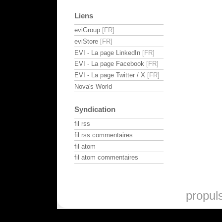
Liens
eviGroup
eviStore
EVI - La page LinkedIn
EVI - La page Facebook
EVI - La page Twitter / X
Nova's World
Syndication
fil rss
fil rss commentaires
fil atom
fil atom commentaires
propul