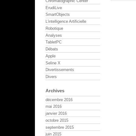
Chromatographic Center
ErudiLive
SmartObjects
L'intelligence Artificielle
Robotique
Analyses
TabletPC
Débats
Apple
Seline X
Divertissements
Divers
Archives
décembre 2016
mai 2016
janvier 2016
octobre 2015
septembre 2015
juin 2015