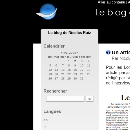
Aller au contenu
|
A
Le blog de Nicolas Ruiz
Calendrier
Un arti
«
mai 2008
»
lun
mar
mer
jeu
ven
sam
dim
Par Nicol
1
2
3
4
5
6
7
8
9
10
11
Pour les Lor
12
13
14
15
16
17
18
article parl
19
20
21
22
23
24
25
rédigé par s
26
27
28
29
30
31
de l'interview
Rechercher
Langues
en
fr