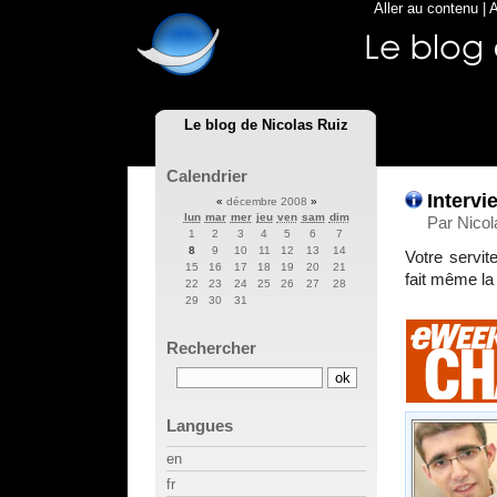
Aller au contenu
|
A
Le blog de Nicolas Ruiz
Calendrier
Intervi
«
décembre 2008
»
lun
mar
mer
jeu
ven
sam
dim
Par Nicol
1
2
3
4
5
6
7
8
9
10
11
12
13
14
Votre servit
15
16
17
18
19
20
21
fait même la
22
23
24
25
26
27
28
29
30
31
Rechercher
Langues
en
fr