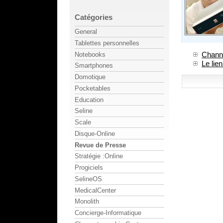
Catégories
General
Tablettes personnelles
Channe
Notebooks
Le lien
Smartphones
Domotique
Pocketables
Education
Seline
Scale
Disque-Online
Revue de Presse
Stratégie :Online
Progiciels
SelineOS
MedicalCenter
Monolith
Concierge-Informatique