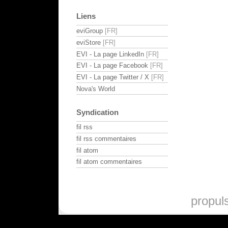
Liens
eviGroup
eviStore
EVI - La page LinkedIn
EVI - La page Facebook
EVI - La page Twitter / X
Nova's World
Syndication
fil rss
fil rss commentaires
fil atom
fil atom commentaires
propul