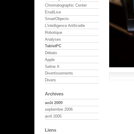
Chromatographic Center
ErudiLive
SmartObjects
L'intelligence Artificielle
Robotique
Analyses
TabletPC
Débats
Apple
Seline X
Divertissements
Divers
Archives
août 2009
septembre 2006
avril 2005
Liens