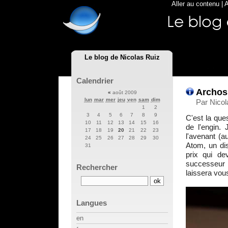
Aller au contenu
|
A
Le blog de Nicolas Ruiz
Calendrier
Archos 
«
août 2009
lun
mar
mer
jeu
ven
sam
dim
Par Nicol
1
2
3
4
5
6
7
8
9
C'est la que
10
11
12
13
14
15
16
de l'engin.
17
18
19
20
21
22
23
l'avenant (
24
25
26
27
28
29
30
Atom, un di
31
prix qui de
successeur
Rechercher
laissera vous
Langues
en