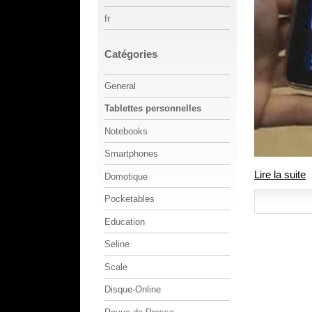
fr
Catégories
General
Tablettes personnelles
Notebooks
Smartphones
Lire la suite
Domotique
Pocketables
Education
Seline
Scale
Disque-Online