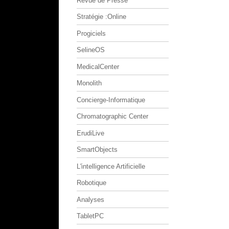
Revue de Presse
Stratégie :Online
Progiciels
SelineOS
MedicalCenter
Monolith
Concierge-Informatique
Chromatographic Center
ErudiLive
SmartObjects
L'intelligence Artificielle
Robotique
Analyses
TabletPC