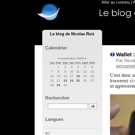
Aller au contenu
|
A
Le blog de Nicolas Ruiz
Calendrier
Wallet 
«
septembre 2009
»
Par Nicol
lun
mar
mer
jeu
ven
sam
dim
personnel
1
2
3
4
5
6
7
8
9
10
11
12
13
C'est donc au
14
15
16
17
18
19
20
trouverez ci
21
22
23
24
25
26
27
et agrément
28
29
30
Rechercher
Langues
en