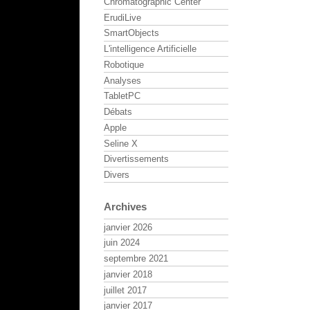
Chromatographic Center
ErudiLive
SmartObjects
L'intelligence Artificielle
Robotique
Analyses
TabletPC
Débats
Apple
Seline X
Divertissements
Divers
Archives
janvier 2026
juin 2024
septembre 2021
janvier 2018
juillet 2017
janvier 2017