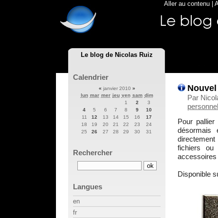
Aller au contenu
|
A
Le blog de Nicolas Ruiz
Calendrier
Nouvel 
«
janvier 2010
»
lun
mar
mer
jeu
ven
sam
dim
Par Nicol
1
2
3
personnel
4
5
6
7
8
9
10
11
12
13
14
15
16
17
Pour pallier
18
19
20
21
22
23
24
désormais 
25
26
27
28
29
30
31
directement 
fichiers ou
Rechercher
accessoires 
Disponible su
Langues
en
fr