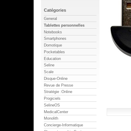
Catégories
General
Tablettes personnelles
Notebooks
Smartphones
Domotique
Pocketables
Education
Seline
Scale
Disque-Online
Revue de Presse
Stratégie :Online
Progiciels
SelineOS
MedicalCenter
Monolith
Concierge-Informatique