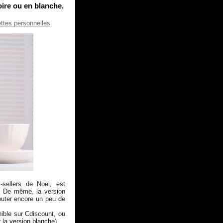
ire ou en blanche.
ettes personnelles
-sellers de Noël, est
e. De même, la version
outer encore un peu de
ible sur Cdiscount, ou
r la
version blanche
)