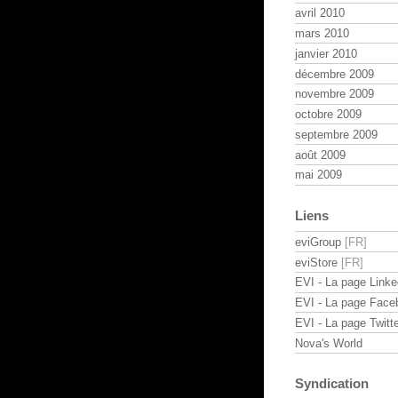
avril 2010
mars 2010
janvier 2010
décembre 2009
novembre 2009
octobre 2009
septembre 2009
août 2009
mai 2009
Liens
eviGroup
eviStore
EVI - La page Linke
EVI - La page Face
EVI - La page Twitte
Nova's World
Syndication