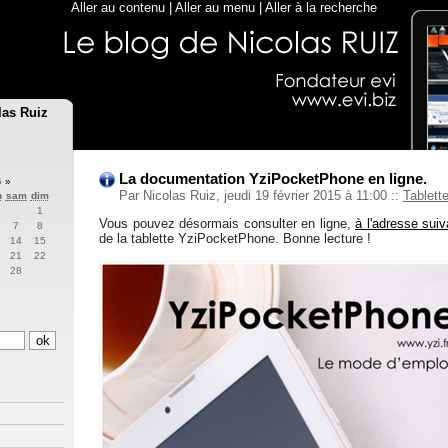
Aller au contenu
|
Aller au menu
|
Aller à la recherche
las Ruiz
La documentation YziPocketPhone en ligne.
5
»
Par Nicolas Ruiz, jeudi 19 février 2015 à 11:00
::
Tablett
n
sam
dim
1
Vous pouvez désormais consulter en ligne,
à l'adresse suiv
7
8
de la tablette YziPocketPhone. Bonne lecture !
14
15
21
22
28