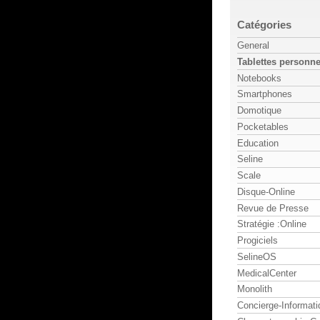
Catégories
General
Tablettes personne
Notebooks
Smartphones
Domotique
Pocketables
Education
Seline
Scale
Disque-Online
Revue de Presse
Stratégie :Online
Progiciels
SelineOS
MedicalCenter
Monolith
Concierge-Informati