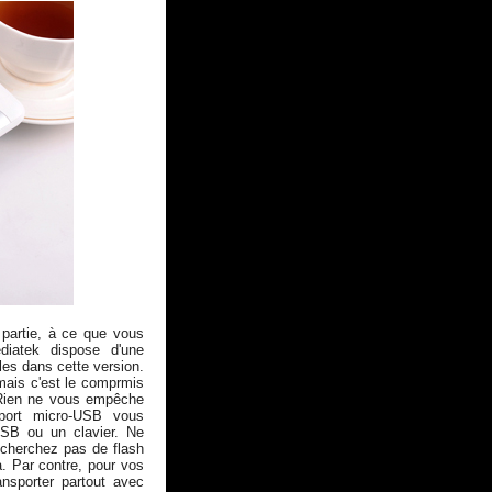
 partie, à ce que vous
diatek dispose d'une
es dans cette version.
mais c'est le comprmis
. Rien ne vous empêche
 port micro-USB vous
USB ou un clavier. Ne
 cherchez pas de flash
a. Par contre, pour vos
ransporter partout avec