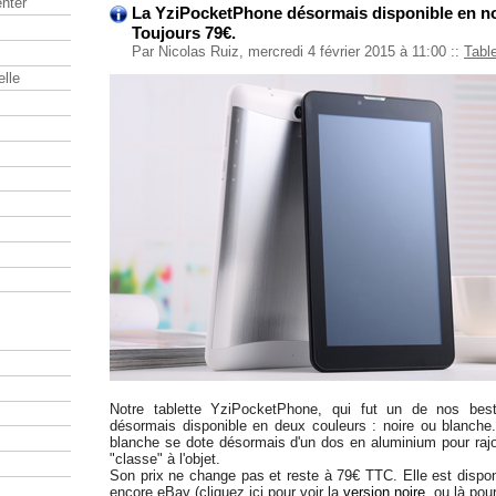
nter
La YziPocketPhone désormais disponible en no
Toujours 79€.
Par Nicolas Ruiz, mercredi 4 février 2015 à 11:00
::
Tabl
elle
Notre tablette YziPocketPhone, qui fut un de nos best
désormais disponible en deux couleurs : noire ou blanch
blanche se dote désormais d'un dos en aluminium pour raj
"classe" à l'objet.
Son prix ne change pas et reste à 79€ TTC. Elle est dispon
encore eBay (cliquez ici pour voir la
version noire
, ou là pou