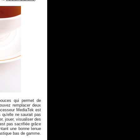
pouces qui permet de
ouvez remplacer deux
rocesseur MediaTek est
qu'elle ne saurait pas
er, jouer, visualiser des
est pas sacrifiée grâce
entant une bonne tenue
plastique bas de gamme.