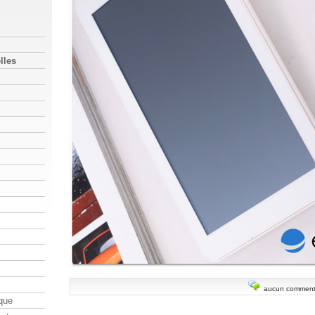
lles
aucun comment
que