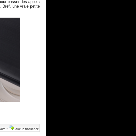
 pour passer des appels
 Bref, une vraie petite
aire
::
aucun trackback