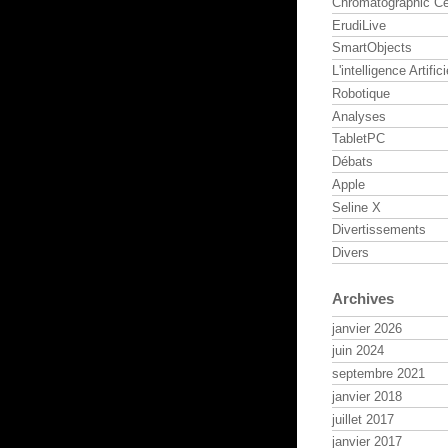
Chromatographic Ce
ErudiLive
SmartObjects
L'intelligence Artifici
Robotique
Analyses
TabletPC
Débats
Apple
Seline X
Divertissements
Divers
Archives
janvier 2026
juin 2024
septembre 2021
janvier 2018
juillet 2017
janvier 2017