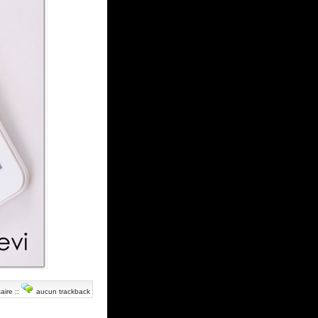
aire
::
aucun trackback