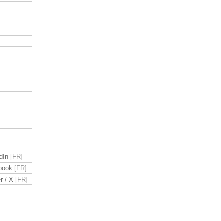
dIn
book
r / X