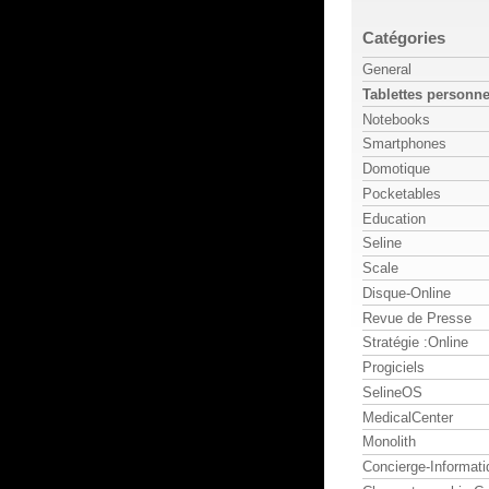
Catégories
General
Tablettes personne
Notebooks
Smartphones
Domotique
Pocketables
Education
Seline
Scale
Disque-Online
Revue de Presse
Stratégie :Online
Progiciels
SelineOS
MedicalCenter
Monolith
Concierge-Informati