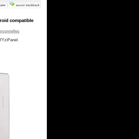
aire
::
aucun trackback
droid compatible
ersonnelles
l'YziPanel.