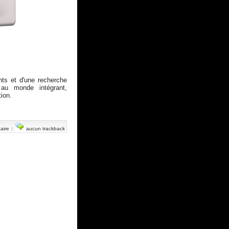
ents et d'une recherche
 au monde intégrant,
ion.
aire
::
aucun trackback