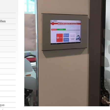
lles
que