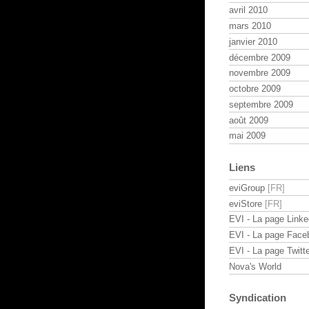
avril 2010
mars 2010
janvier 2010
décembre 2009
novembre 2009
octobre 2009
septembre 2009
août 2009
mai 2009
Liens
eviGroup
eviStore
EVI - La page Linke
EVI - La page Face
EVI - La page Twitte
Nova's World
Syndication