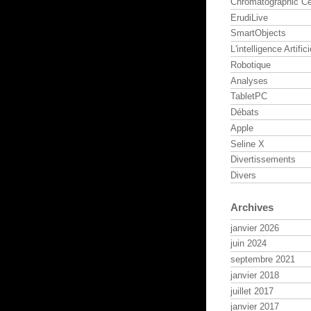
Chromatographic Ce
ErudiLive
SmartObjects
L'intelligence Artifici
Robotique
Analyses
TabletPC
Débats
Apple
Seline X
Divertissements
Divers
Archives
janvier 2026
juin 2024
septembre 2021
janvier 2018
juillet 2017
janvier 2017