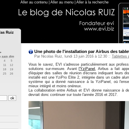
Aller au contenu
|
Aller au menu
|
Aller à la recherche
las Ruiz
Une photo de l'installation par Airbus des table
»
Par Nicolas Ruiz, lundi 13 juin 2016 à 12:30
::
Tablettes 
n
sam
dim
4
5
Vous le savez, EVI s'adresse particulièrement aux profess
11
12
solutions sur-mesure. Avant
l'YziPanel
, Airbus a fait app
18
19
d'équiper des salles de réunion d'écrans indiquant leurs disp
25
26
installé est une YziPro Elite 2, intégrée dans un cadre al
système qui a donné naissance à la YziPanel, où l'ens
mieux intégré et moins onéreux.
La collaboration entre Airbus et EVI donne naissance à de
devrait donc continuer sur toute l'année 2016 et 2017.