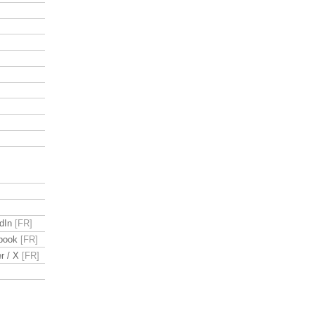
dIn
book
r / X