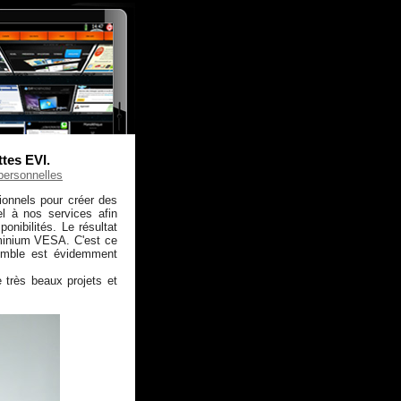
ttes EVI.
personnelles
ionnels pour créer des
el à nos services afin
onibilités. Le résultat
uminium VESA. C'est ce
emble est évidemment
 très beaux projets et