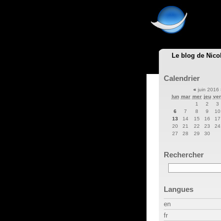
Le blog de Nico
Calendrier
«
juin 2016
lun
mar
mer
jeu
ve
1
2
3
6
7
8
9
10
13
14
15
16
17
20
21
22
23
24
27
28
29
30
Rechercher
Langues
en
fr