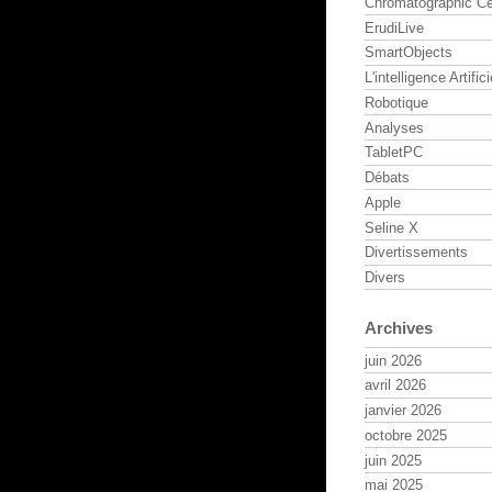
Chromatographic Ce
ErudiLive
SmartObjects
L'intelligence Artifici
Robotique
Analyses
TabletPC
Débats
Apple
Seline X
Divertissements
Divers
Archives
juin 2026
avril 2026
janvier 2026
octobre 2025
juin 2025
mai 2025