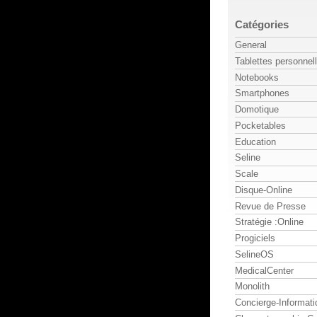
Catégories
General
Tablettes personnel
Notebooks
Smartphones
Domotique
Pocketables
Education
Seline
Scale
Disque-Online
Revue de Presse
Stratégie :Online
Progiciels
SelineOS
MedicalCenter
Monolith
Concierge-Informati