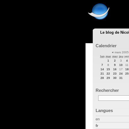
Le blog de Nico
Calendrier
«
mars 200
lun
mar
mer
jeu
ve
1
2
3
4
7
8
9
10
11
14
15
16
17
18
21
22
23
24
25
28
29
30
31
Rechercher
Langues
en
fr