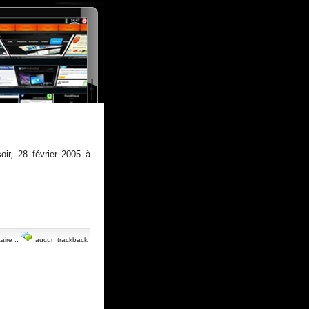
oir, 28 février 2005 à
aire
::
aucun trackback