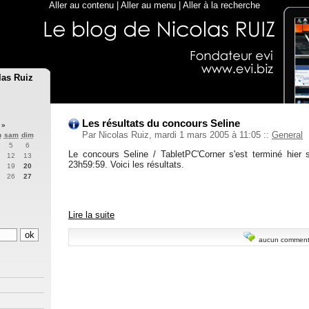
Aller au contenu
|
Aller au menu
|
Aller à la recherche
las Ruiz
Les résultats du concours Seline
5
»
Par Nicolas Ruiz, mardi 1 mars 2005 à 11:05
::
General
n
sam
dim
5
6
Le concours Seline / TabletPC'Corner s'est terminé hier s
12
13
23h59:59. Voici les résultats.
19
20
26
27
Lire la suite
aucun comment