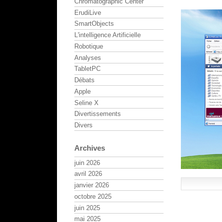
Chromatographic Center
ErudiLive
SmartObjects
L'intelligence Artificielle
Robotique
Analyses
TabletPC
Débats
Apple
Seline X
Divertissements
Divers
Archives
juin 2026
avril 2026
janvier 2026
octobre 2025
juin 2025
mai 2025