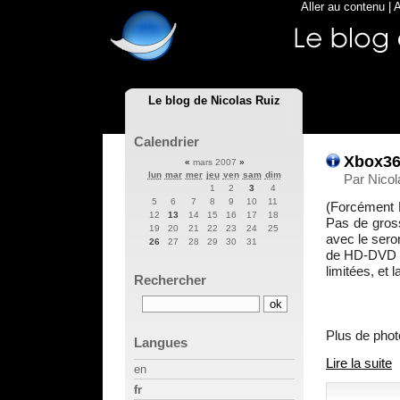
Aller au contenu
|
A
Le blog de Nicolas Ruiz
Calendrier
Xbox360
«
mars 2007
»
lun
mar
mer
jeu
ven
sam
dim
Par Nicol
1
2
3
4
5
6
7
8
9
10
11
(Forcément E
12
13
14
15
16
17
18
Pas de gross
19
20
21
22
23
24
25
avec le sero
26
27
28
29
30
31
de HD-DVD i
limitées, et 
Rechercher
Plus de phot
Langues
Lire la suite
en
fr