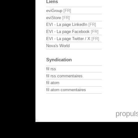
Liens
eviGroup
eviStore
EVI - La page LinkedIn
EVI - La page Facebook
EVI - La page Twitter / X
Nova's World
Syndication
fil rss
fil rss commentaires
fil atom
fil atom commentaires
propul