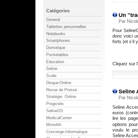
Catégories
Un "tra
General
Par Nicol
Tablettes personnelles
Pour SelineO
Notebooks
donc voici u
Smartphones
forts (et s'i
Domotique
Pocketables
Education
Cliquez sur 
Seline
Scale
Disque-Online
Revue de Presse
Seline 
Stratégie :Online
Par Nicol
Progiciels
Seline Acces
SelineOS
euros (contr
MedicalCenter
lire les pag
options pou
Monolith
voulu le pr
Concierge-Informatique
Seline Access