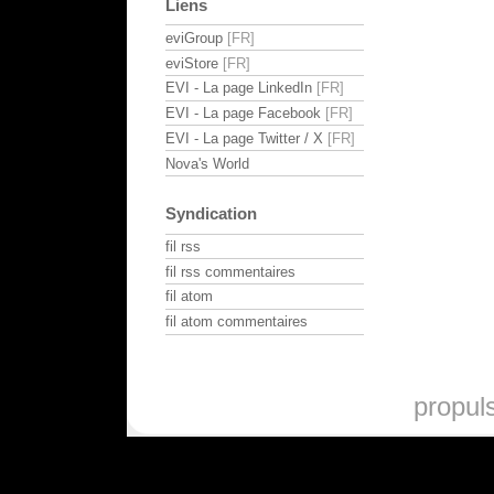
Liens
eviGroup
eviStore
EVI - La page LinkedIn
EVI - La page Facebook
EVI - La page Twitter / X
Nova's World
Syndication
fil rss
fil rss commentaires
fil atom
fil atom commentaires
propul