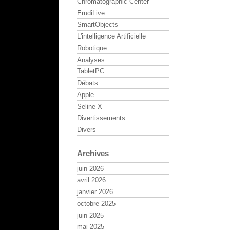
Chromatographic Center
ErudiLive
SmartObjects
L'intelligence Artificielle
Robotique
Analyses
TabletPC
Débats
Apple
Seline X
Divertissements
Divers
Archives
juin 2026
avril 2026
janvier 2026
octobre 2025
juin 2025
mai 2025