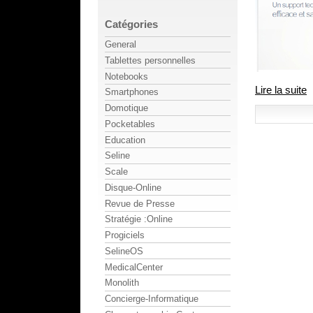
Catégories
General
Tablettes personnelles
Notebooks
Lire la suite
Smartphones
Domotique
Pocketables
Education
Seline
Scale
Disque-Online
Revue de Presse
Stratégie :Online
Progiciels
SelineOS
MedicalCenter
Monolith
Concierge-Informatique