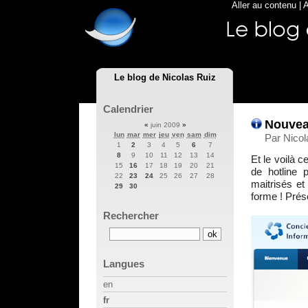
Aller au contenu
|
A
Le blog de Nicolas Ruiz
Calendrier
Nouvea
«
juin 2009
»
lun
mar
mer
jeu
ven
sam
dim
Par Nicol
1
2
3
4
5
6
7
8
9
10
11
12
13
14
Et le voilà 
15
16
17
18
19
20
21
de hotline 
22
23
24
25
26
27
28
maitrisés et
29
30
forme ! Prés
Rechercher
Langues
en
fr