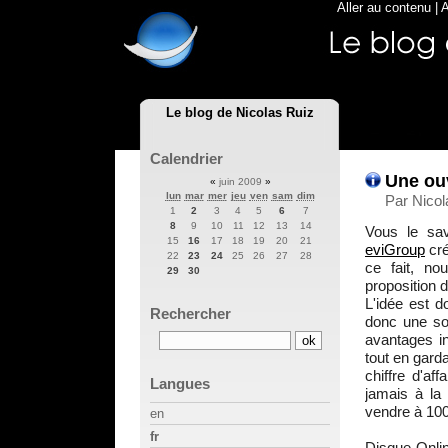
Aller au contenu
|
A
Le blog de Nicolas Ruiz
Calendrier
Une ouv
«
juin 2009
»
lun
mar
mer
jeu
ven
sam
dim
Par Nicol
1
2
3
4
5
6
7
8
9
10
11
12
13
14
Vous le sa
15
16
17
18
19
20
21
eviGroup
cré
22
23
24
25
26
27
28
ce fait, n
29
30
proposition d
L'idée est d
Rechercher
donc une soc
avantages i
tout en garda
chiffre d'af
Langues
jamais à la 
vendre à 10
en
fr
Disque-Onlin