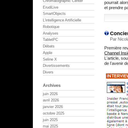
Chromatographic Center
pourrait alo
ErudiLive
et prendre pa
SmartObjects
L'intelligence Artificielle
Robotique
Concier
Analyses
Par Nicol
TabletPC
Débats
Première re
Apple
Channel Insi
L'article, so
Seline X
de l'avenir d
Divertissements
Divers
Archives
juin 2026
avril 2026
janvier 2026
octobre 2025
juin 2025
mai 2025