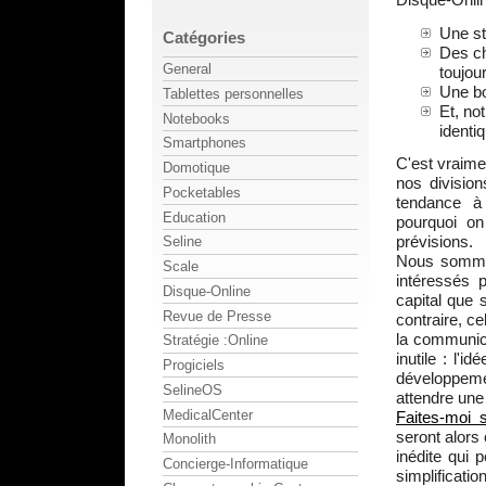
Une st
Catégories
Des ch
General
toujou
Une bo
Tablettes personnelles
Et, no
Notebooks
identi
Smartphones
C'est vraimen
Domotique
nos division
Pocketables
tendance à
Education
pourquoi o
prévisions.
Seline
Nous sommes
Scale
intéressés 
Disque-Online
capital que 
Revue de Presse
contraire, ce
la communica
Stratégie :Online
inutile : l'
Progiciels
développem
SelineOS
attendre une
MedicalCenter
Faites-moi 
seront alors
Monolith
inédite qui 
Concierge-Informatique
simplificati