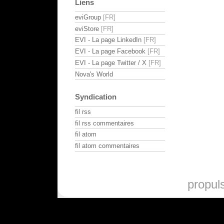
Liens
eviGroup
eviStore
EVI - La page LinkedIn
EVI - La page Facebook
EVI - La page Twitter / X
Nova's World
Syndication
fil rss
fil rss commentaires
fil atom
fil atom commentaires
propul