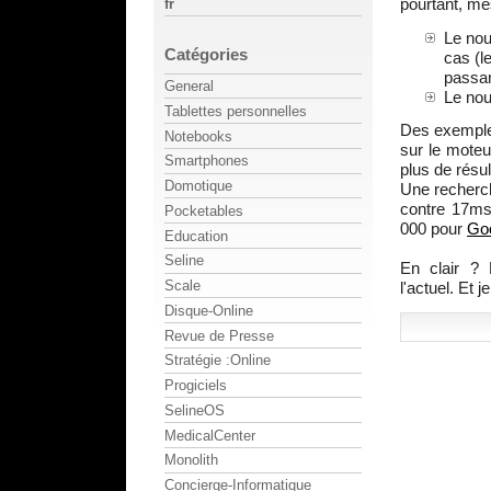
pourtant, me
fr
Le nou
Catégories
cas (l
passan
General
Le nou
Tablettes personnelles
Des exemple
Notebooks
sur le mote
Smartphones
plus de résu
Domotique
Une recher
contre 17ms
Pocketables
000 pour
Go
Education
Seline
En clair ? 
Scale
l'actuel. Et 
Disque-Online
Revue de Presse
Stratégie :Online
Progiciels
SelineOS
MedicalCenter
Monolith
Concierge-Informatique