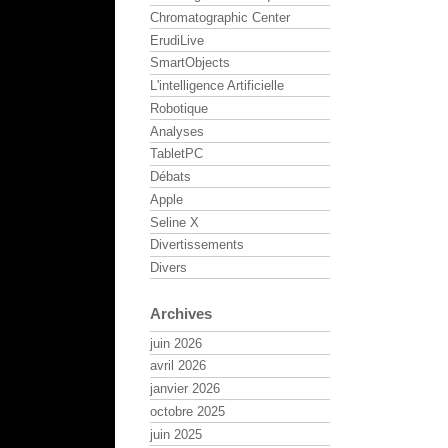
Chromatographic Center
ErudiLive
SmartObjects
L'intelligence Artificielle
Robotique
Analyses
TabletPC
Débats
Apple
Seline X
Divertissements
Divers
Archives
juin 2026
avril 2026
janvier 2026
octobre 2025
juin 2025