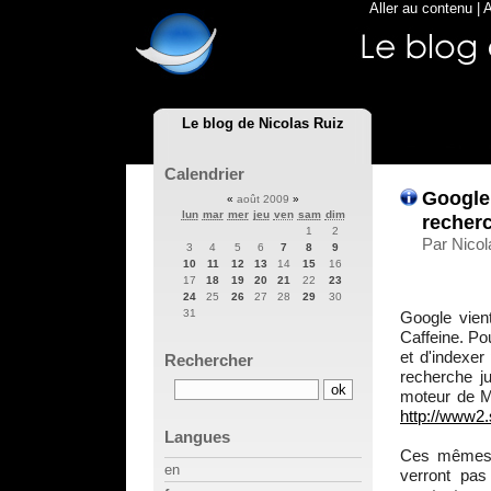
Aller au contenu
|
A
Le blog de Nicolas Ruiz
Calendrier
Google
«
août 2009
»
lun
mar
mer
jeu
ven
sam
dim
recher
1
2
Par Nicol
3
4
5
6
7
8
9
10
11
12
13
14
15
16
17
18
19
20
21
22
23
24
25
26
27
28
29
30
31
Google vien
Caffeine. Po
et d'indexe
Rechercher
recherche j
moteur de Mi
http://www2
Langues
Ces mêmes r
en
verront pas