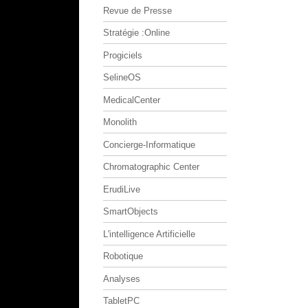
Revue de Presse
Stratégie :Online
Progiciels
SelineOS
MedicalCenter
Monolith
Concierge-Informatique
Chromatographic Center
ErudiLive
SmartObjects
L'intelligence Artificielle
Robotique
Analyses
TabletPC