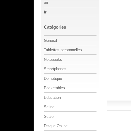
en
fr
Catégories
General
Tablettes personnelles
Notebooks
Smartphones
Domotique
Pocketables
Education
Seline
Scale
Disque-Online