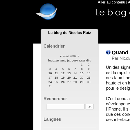
Aller au contenu
|
A
Le blog de Nicolas Ruiz
Calendrier
Quand c
«
août 2009
»
Par Nicol
lun
mar
mer
jeu
ven
sam
dim
1
2
Un des signe
3
4
5
6
7
8
9
est la rapidi
10
11
12
13
14
15
16
des faux Lac
17
18
19
20
21
22
23
haute et en i
24
25
26
27
28
29
30
31
pour le desi
C'est donc 
Rechercher
développeurs
l'iPhone. Il 
que ces conc
Langues
des interface