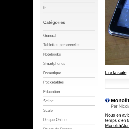
fr
Catégories
General
Tablettes personnelles
Notebooks
Smartphones
Lire la suite
Domotique
Pocketables
Education
Monolit
Seline
Par Nicol
Scale
Nous en avio
Disque-Online
temps d'en fa
MonolithAto