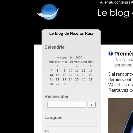
Aller au contenu
|
A
Le blog de Nicolas Ruiz
Calendrier
Premiè
«
septembre 2009
»
Par Nicol
lun
mar
mer
jeu
ven
sam
dim
personnel
1
2
3
4
5
6
7
8
9
10
11
12
13
J'ai rencont
14
15
16
17
18
19
20
derniers ont
21
22
23
24
25
26
27
Wallet. Ils e
28
29
30
Retrouvez ce
Rechercher
Langues
en