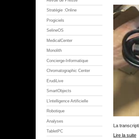
Revue de Presse
Stratégie :Online
Progiciels
SelineOS
MedicalCenter
Monolith
Concierge-Informatique
Chromatographic Center
ErudiLive
SmartObjects
L'intelligence Artificielle
Robotique
Analyses
La transcript
TabletPC
Lire la suite