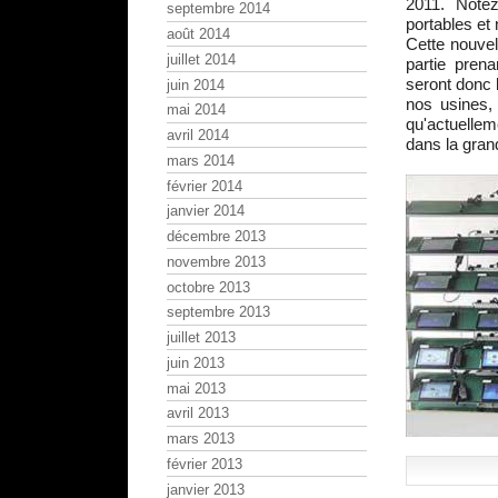
2011. Notez
septembre 2014
portables et
août 2014
Cette nouvel
juillet 2014
partie pren
seront donc 
juin 2014
nos usines,
mai 2014
qu'actuellem
avril 2014
dans la grand
mars 2014
février 2014
janvier 2014
décembre 2013
novembre 2013
octobre 2013
septembre 2013
juillet 2013
juin 2013
mai 2013
avril 2013
mars 2013
février 2013
janvier 2013