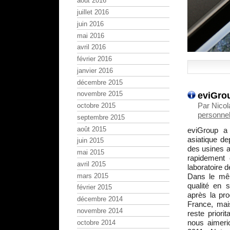
août 2016
juillet 2016
juin 2016
mai 2016
avril 2016
février 2016
janvier 2016
décembre 2015
eviGrou
novembre 2015
Par Nicol
octobre 2015
personnel
septembre 2015
août 2015
eviGroup a 
asiatique de
juin 2015
des usines a
mai 2015
rapidement 
avril 2015
laboratoire de
mars 2015
Dans le mêm
qualité en 
février 2015
après la pr
décembre 2014
France, mais
novembre 2014
reste prior
nous aimeri
octobre 2014