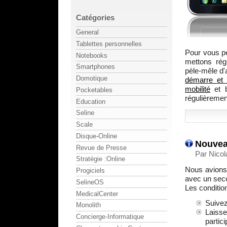
Catégories
General
Tablettes personnelles
Pour vous pe
Notebooks
mettons rég
Smartphones
pèle-mêle d'
Domotique
démarre et 
mobilité
et b
Pocketables
régulièremen
Education
Seline
Scale
Disque-Online
Nouvea
Revue de Presse
Par Nicol
Stratégie :Online
Nous avions 
Progiciels
avec un seco
SelineOS
Les conditio
MedicalCenter
Suive
Monolith
Laisse
Concierge-Informatique
partici