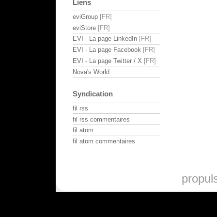
Liens
eviGroup
eviStore
EVI - La page LinkedIn
EVI - La page Facebook
EVI - La page Twitter / X
Nova's World
Syndication
fil rss
fil rss commentaires
fil atom
fil atom commentaires
propul