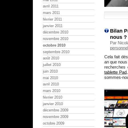
avril 2011
mars 2011
février 2011
janvier 2011
Bilan P
décembre 2010
nous ?
novembre 2010
Par Nicol
octobre 2010
personnel
septembre 2010
Cela fait dé
août 2010
an que nous
juillet 2010
recherches 
juin 2010
tablette Pad
sommes-nous
mai 2010
avril 2010
mars 2010
février 2010
janvier 2010
décembre 2009
novembre 2009
octobre 2009