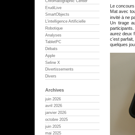
Chromatographic Center
Le concours 
ErudiLive
Mat avec tou
SmartObjects
invité à ne p
L'intelligence Artificielle
Un tirage a
participants
Robotique
aurez deux f
Analyses
c'est parfai
TabletPC
quelques jour
Débats
Apple
Seline X
Divertissements
Divers
Archives
juin 2026
avril 2026
janvier 2026
octobre 2025
juin 2025
mai 2025