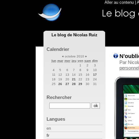
Aller au contenu
|
A
Le blog de Nicolas Ruiz
Calendrier
N'oubli
«
octobre 2010
»
lun
mar
mer
jeu
ven
sam
dim
Par Nicol
1
2
3
personnel
4
5
6
7
8
9
10
11
12
13
14
15
16
17
18
19
20
21
22
23
24
25
26
27
28
29
30
31
Rechercher
Langues
en
fr