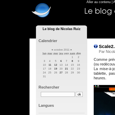
Aller au contenu
|
A
Le blog de Nicolas Ruiz
Calendrier
Scale2.
«
octobre 2011
»
Par Nicol
lun
mar
mer
jeu
ven
sam
dim
1
2
Comme prévu
3
4
5
6
7
8
9
(ou redécouv
10
11
12
13
14
15
16
La mise-à-j
17
18
19
20
21
22
23
tablette, pa
24
25
26
27
28
29
30
31
heures.
Rechercher
Langues