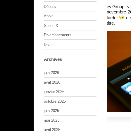
eviGroup vo
Débats
novembre 201
Apple
tarder
) m
titre.
Seline X
Divertissements
Divers
Archives
juin 2026
avril 2026
janvier 2026
octobre 2025
juin 2025
mai 2025
avril 2025