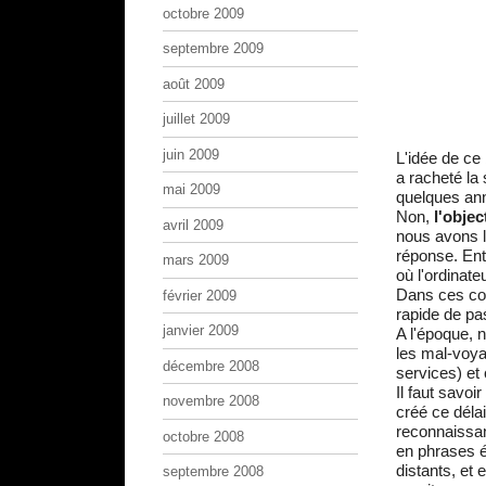
octobre 2009
septembre 2009
août 2009
juillet 2009
juin 2009
L'idée de ce 
a racheté la 
mai 2009
quelques ann
Non,
l'objec
avril 2009
nous avons 
réponse. Ent
mars 2009
où l'ordinat
Dans ces cond
février 2009
rapide de pa
janvier 2009
A l'époque, 
les mal-voya
décembre 2008
services) et 
Il faut savoi
novembre 2008
créé ce délai
reconnaissan
octobre 2008
en phrases é
distants, et 
septembre 2008