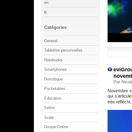
en
fr
Catégories
General
Tablettes personnelles
Notebooks
eviGrou
Smartphones
novemb
Domotique
Par Nicol
Pocketables
Novembre se
qui s'articul
Education
très réfléchi
Seline
Scale
Disque-Online