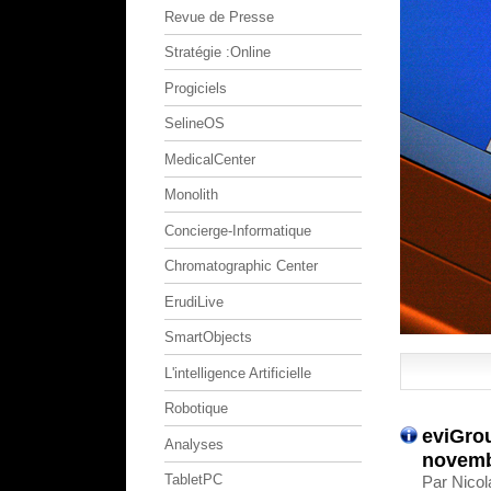
Revue de Presse
Stratégie :Online
Progiciels
SelineOS
MedicalCenter
Monolith
Concierge-Informatique
Chromatographic Center
ErudiLive
SmartObjects
L'intelligence Artificielle
Robotique
eviGrou
Analyses
novemb
TabletPC
Par Nicol