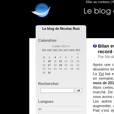
Aller au contenu
|
A
Le blog de Nicolas Ruiz
Calendrier
Bilan e
«
juillet 2012
»
lun
mar
mer
jeu
ven
sam
dim
record 
1
Par Nicola
2
3
4
5
6
7
8
9
10
11
12
13
14
15
Après une c
16
17
18
19
20
21
22
deuxième tri
23
24
25
26
27
28
29
30
31
La
Yzi
bat e
en semaine,
mois de 201
Rechercher
Alors certes
marché. De p
nous avons d
Les autres
Langues
augmenter,
en
Pad s'est é