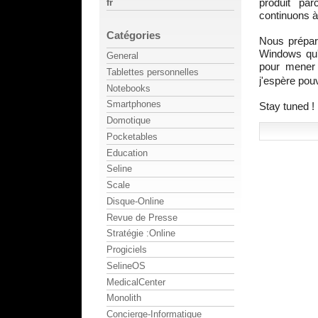
produit pa
fr
continuons à
Catégories
Nous prépar
Windows qu
General
pour mener 
Tablettes personnelles
j'espère pou
Notebooks
Smartphones
Stay tuned !
Domotique
Pocketables
Education
Seline
Scale
Disque-Online
Revue de Presse
Stratégie :Online
Progiciels
SelineOS
MedicalCenter
Monolith
Concierge-Informatique