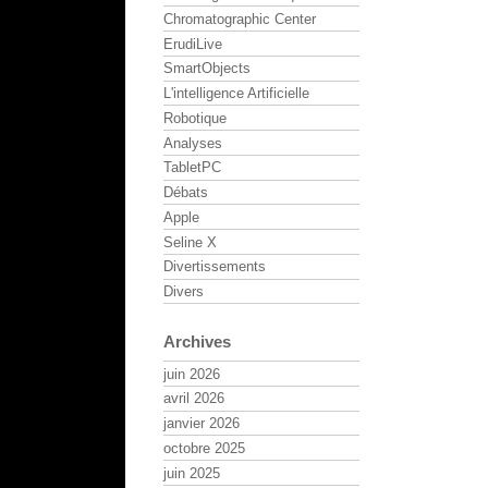
Chromatographic Center
ErudiLive
SmartObjects
L'intelligence Artificielle
Robotique
Analyses
TabletPC
Débats
Apple
Seline X
Divertissements
Divers
Archives
juin 2026
avril 2026
janvier 2026
octobre 2025
juin 2025