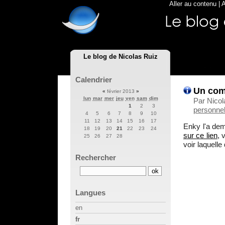
Aller au contenu
|
A
Le blog de Nicolas Ruiz
Calendrier
Un comp
«
février 2013
»
lun
mar
mer
jeu
ven
sam
dim
Par Nicol
1
2
3
personnel
4
5
6
7
8
9
10
11
12
13
14
15
16
17
Enky l'a dem
18
19
20
21
22
23
24
sur ce lien
, 
25
26
27
28
voir laquelle
Rechercher
Langues
en
fr