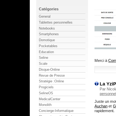
Catégories
General
Tablettes personnelles
Notebooks
Smartphones
Domotique
Pocketables
Education
Seline
Merci à
Comp
Scale
Disque-Online
Revue de Presse
Stratégie :Online
La YziP
Progiciels
Par Nicol
SelineOS
personnel
MedicalCenter
Juste un mot
Monolith
Auchan
et
G
rapidement.
Concierge-Informatique