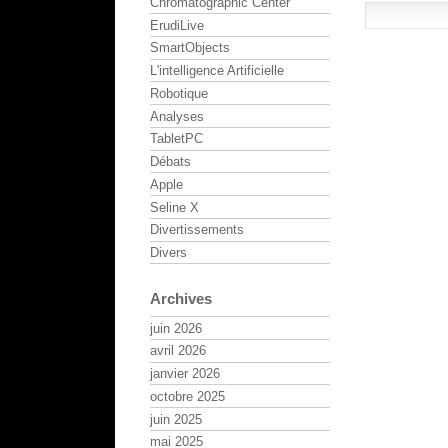
Chromatographic Center
ErudiLive
SmartObjects
L'intelligence Artificielle
Robotique
Analyses
TabletPC
Débats
Apple
Seline X
Divertissements
Divers
Archives
juin 2026
avril 2026
janvier 2026
octobre 2025
juin 2025
mai 2025