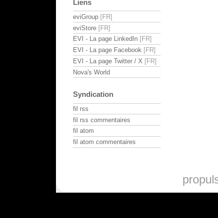
Liens
eviGroup
eviStore
EVI - La page LinkedIn
EVI - La page Facebook
EVI - La page Twitter / X
Nova's World
Syndication
fil rss
fil rss commentaires
fil atom
fil atom commentaires
propul