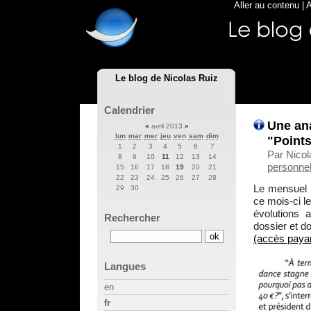
Aller au contenu
|
A
Le blog de Nicolas Ruiz
Calendrier
Une an
«
avril 2013
»
lun
mar
mer
jeu
ven
sam
dim
"Points
1
2
3
4
5
6
7
Par Nicol
8
9
10
11
12
13
14
personnel
15
16
17
18
19
20
21
22
23
24
25
26
27
28
Le mensuel p
29
30
ce mois-ci l
évolutions a
Rechercher
dossier et do
(accès payan
Langues
en
fr