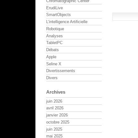
Chromatographic Center
ErudiLive
SmartObjects
L'intelligence Artificielle
Robotique
Analyses
TabletPC
Débats
Apple
Seline X
Divertissements
Divers
Archives
juin 2026
avril 2026
janvier 2026
octobre 2025
juin 2025
mai 2025