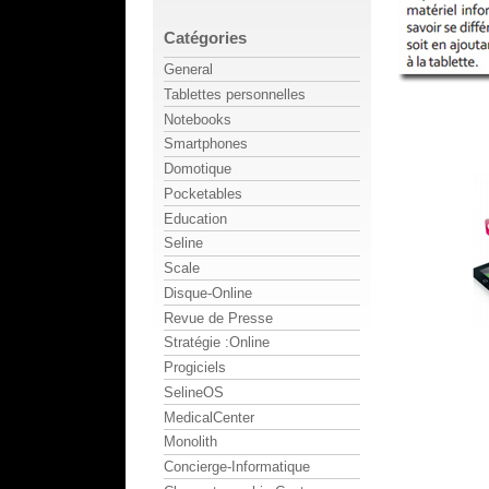
Catégories
General
Tablettes personnelles
Notebooks
Smartphones
Domotique
Pocketables
Education
Seline
Scale
Disque-Online
Revue de Presse
Stratégie :Online
Progiciels
SelineOS
MedicalCenter
Monolith
Concierge-Informatique