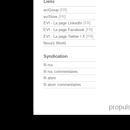
Liens
eviGroup
eviStore
EVI - La page LinkedIn
EVI - La page Facebook
EVI - La page Twitter / X
Nova's World
Syndication
fil rss
fil rss commentaires
fil atom
fil atom commentaires
propul