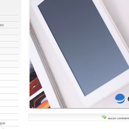
les
aucun comment
que