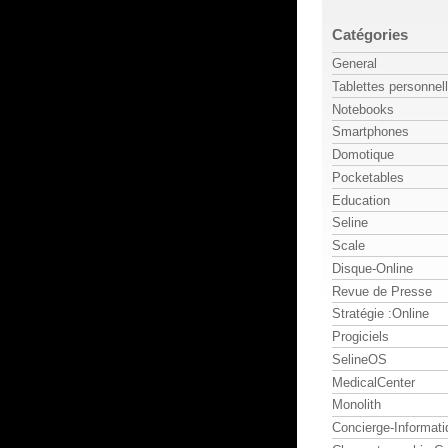
Catégories
General
Tablettes personnel
Notebooks
Smartphones
Domotique
Pocketables
Education
Seline
Scale
Disque-Online
Revue de Presse
Stratégie :Online
Progiciels
SelineOS
MedicalCenter
Monolith
Concierge-Informati