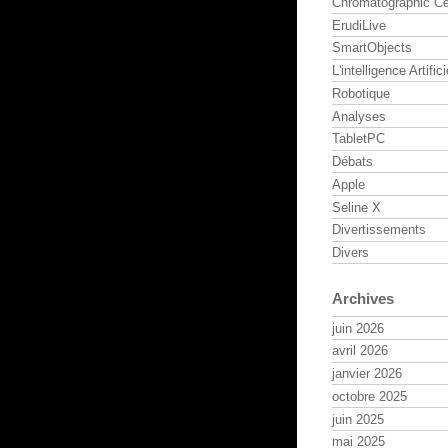
Chromatographic Ce
ErudiLive
SmartObjects
L'intelligence Artifici
Robotique
Analyses
TabletPC
Débats
Apple
Seline X
Divertissements
Divers
Archives
juin 2026
avril 2026
janvier 2026
octobre 2025
juin 2025
mai 2025