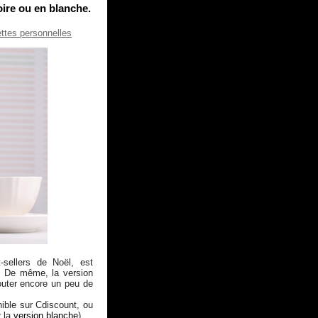
ire ou en blanche.
ettes personnelles
-sellers de Noël, est
e. De même, la version
outer encore un peu de
ible sur Cdiscount, ou
r la
version blanche
)