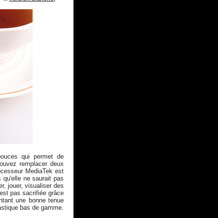
pouces qui permet de
ouvez remplacer deux
rocesseur MediaTek est
qu'elle ne saurait pas
er, jouer, visualiser des
est pas sacrifiée grâce
entant une bonne tenue
plastique bas de gamme.