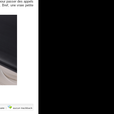
 pour passer des appels
 Bref, une vraie petite
aire
::
aucun trackback