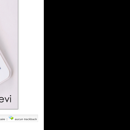
aire
::
aucun trackback