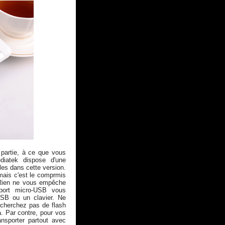
 partie, à ce que vous
diatek dispose d'une
es dans cette version.
mais c'est le comprmis
. Rien ne vous empêche
 port micro-USB vous
USB ou un clavier. Ne
 cherchez pas de flash
a. Par contre, pour vos
ransporter partout avec