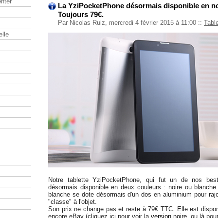
nter
La YziPocketPhone désormais disponible en no
Toujours 79€.
Par Nicolas Ruiz, mercredi 4 février 2015 à 11:00
::
Tabl
elle
Notre tablette YziPocketPhone, qui fut un de nos best
désormais disponible en deux couleurs : noire ou blanch
blanche se dote désormais d'un dos en aluminium pour raj
"classe" à l'objet.
Son prix ne change pas et reste à 79€ TTC. Elle est dispon
encore eBay (cliquez ici pour voir la
version noire
, ou là pou