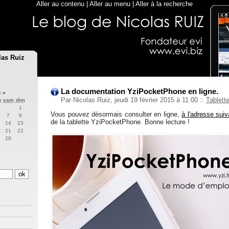
Aller au contenu
|
Aller au menu
|
Aller à la recherche
las Ruiz
La documentation YziPocketPhone en ligne.
5
»
Par Nicolas Ruiz, jeudi 19 février 2015 à 11:00
::
Tablett
n
sam
dim
1
Vous pouvez désormais consulter en ligne,
à l'adresse suiv
7
8
de la tablette YziPocketPhone. Bonne lecture !
14
15
21
22
28