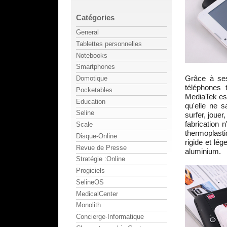
Catégories
General
Tablettes personnelles
Notebooks
Smartphones
Grâce à se
Domotique
téléphones 
Pocketables
MediaTek es
Education
qu'elle ne s
Seline
surfer, jouer
fabrication 
Scale
thermoplast
Disque-Online
rigide et lé
Revue de Presse
aluminium.
Stratégie :Online
Progiciels
SelineOS
MedicalCenter
Monolith
Concierge-Informatique