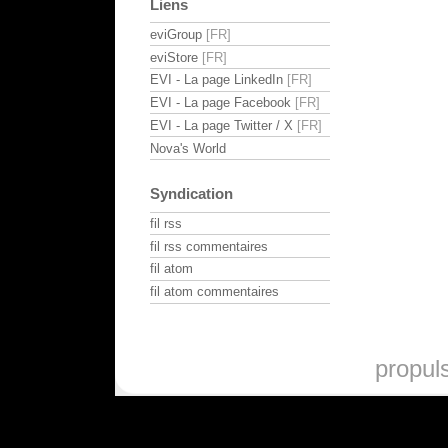
Liens
eviGroup
eviStore
EVI - La page LinkedIn
EVI - La page Facebook
EVI - La page Twitter / X
Nova's World
Syndication
fil rss
fil rss commentaires
fil atom
fil atom commentaires
propul