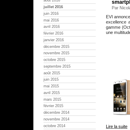
août 2016
smartp
juillet 2016
Par Nicola
juin 2016
EVI annonce
mai 2016
excellence 
avril 2016
gamme (Octa
une multitude
février 2016
janvier 2016
décembre 2015
novembre 2015
octobre 2015
septembre 2015
août 2015
juin 2015
mai 2015
avril 2015
mars 2015
février 2015
décembre 2014
novembre 2014
octobre 2014
Lire la suite