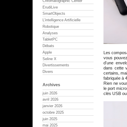
Chromatographic Center
ErudiLive
SmartObjects
L'intelligence Artificielle
Robotique
Analyses
TabletPC
Débats
Les composan
Apple
vous pouvez
Seline X
d'une envel
Divertissements
dans cette 
Divers
certains, ma
fabriquée à 
Rien ne vou
Archives
le port micr
juin 2026
clés USB ou 
avril 2026
janvier 2026
octobre 2025
juin 2025
mai 2025