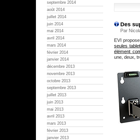
septembre 2014
août 2014
juillet 2014
Des su
juin 2014
Par Nicola
mai 2014
avril 2014
EVI propose
mars 2014
seules tabl
élément com
février 2014
une, deux, tr
janvier 2014
décembre 2013
novembre 2013
octobre 2013
septembre 2013
juillet 2013
juin 2013
mai 2013
avril 2013
mars 2013
février 2013
janvier 2013