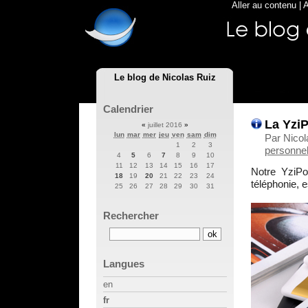
Aller au contenu
|
A
Le blog de Nicolas Ruiz
Calendrier
La Yzi
«
juillet 2016
»
lun
mar
mer
jeu
ven
sam
dim
Par Nicol
1
2
3
personnel
4
5
6
7
8
9
10
11
12
13
14
15
16
17
Notre YziPo
18
19
20
21
22
23
24
téléphonie, 
25
26
27
28
29
30
31
Rechercher
Langues
en
fr