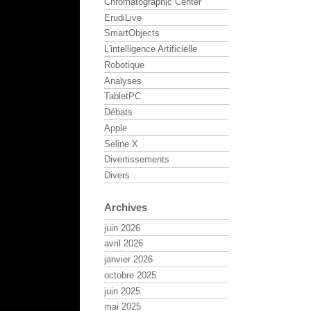
Chromatographic Center
ErudiLive
SmartObjects
L'intelligence Artificielle
Robotique
Analyses
TabletPC
Débats
Apple
Seline X
Divertissements
Divers
Archives
juin 2026
avril 2026
janvier 2026
octobre 2025
juin 2025
mai 2025