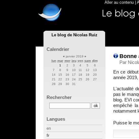
Aller au contenu
|
A
Le blog de Nicolas Ruiz
Calendrier
Bonne 
«
janvier 2019
»
lun
mar
mer
jeu
ven
sam
dim
Par Nicol
1
2
3
4
5
6
7
8
9
10
11
12
13
En ce début 
14
15
16
17
18
19
20
année 2019, 
21
22
23
24
25
26
27
28
29
30
31
L'actualité 
pas le manqu
Rechercher
blog. EVI c
empêché la 
notamment 
Langues
Puisse le me
en
fr