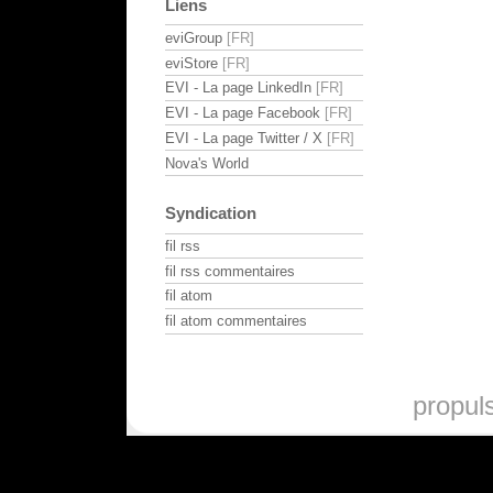
Liens
eviGroup
eviStore
EVI - La page LinkedIn
EVI - La page Facebook
EVI - La page Twitter / X
Nova's World
Syndication
fil rss
fil rss commentaires
fil atom
fil atom commentaires
propul