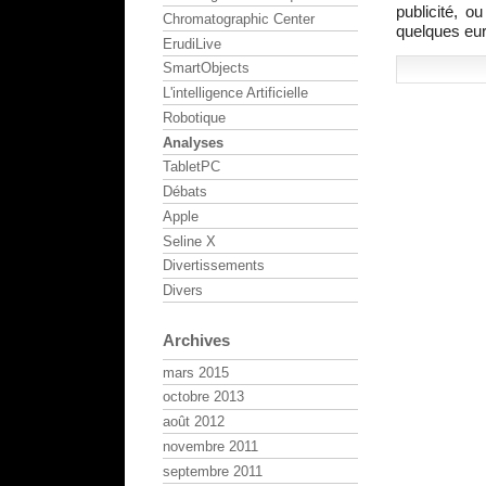
publicité, o
Chromatographic Center
quelques eur
ErudiLive
SmartObjects
L'intelligence Artificielle
Robotique
Analyses
TabletPC
Débats
Apple
Seline X
Divertissements
Divers
Archives
mars 2015
octobre 2013
août 2012
novembre 2011
septembre 2011