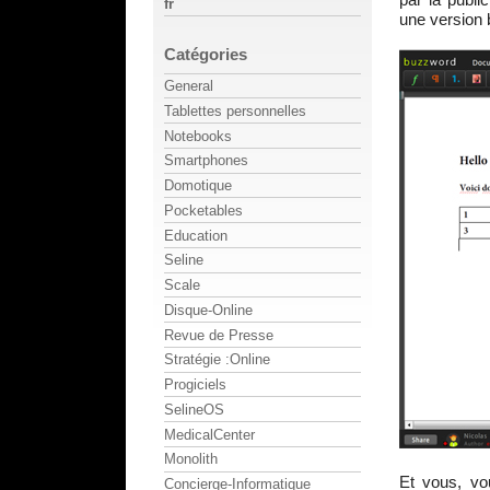
fr
une version 
Catégories
General
Tablettes personnelles
Notebooks
Smartphones
Domotique
Pocketables
Education
Seline
Scale
Disque-Online
Revue de Presse
Stratégie :Online
Progiciels
SelineOS
MedicalCenter
Monolith
Et vous, vo
Concierge-Informatique