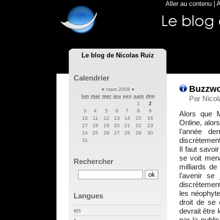
Aller au contenu
|
A
Le blog de Nicolas Ruiz
Calendrier
Buzzwor
«
mars 2008
»
lun
mar
mer
jeu
ven
sam
dim
Par Nico
1
2
3
4
5
6
7
8
9
Alors que M
10
11
12
13
14
15
16
Online, alor
17
18
19
20
21
22
23
l'année de
24
25
26
27
28
29
30
discrètement
31
Il faut savo
se voit mena
Rechercher
milliards de
l'avenir se
discrètement
les néophyt
Langues
droit de se
devrait être
en
par la public