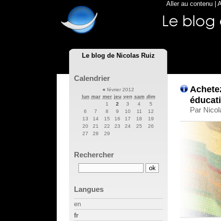
Aller au contenu
|
A
Le blog de Nicolas Ruiz
Calendrier
Achetez
«
février 2012
lun
mar
mer
jeu
ven
sam
dim
éducati
1
2
3
4
5
Par Nicol
6
7
8
9
10
11
12
13
14
15
16
17
18
19
20
21
22
23
24
25
26
27
28
29
Rechercher
Langues
en
fr