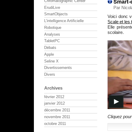
Smart-e
Chromatographic Center
Par Nicol
ErudiLive
SmartObjects
Voici donc v
L'intelligence Artificielle
Scale et les 
Elle présen
Robotique
scolaire.
Analyses
TabletPC
Débats
Apple
Seline X
Divertissements
Divers
Archives
février 2012
janvier 2012
décembre 2011
Cliquez pour
novembre 2011
octobre 2011