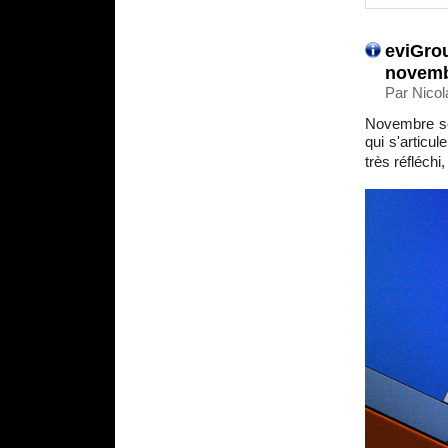
eviGrou
novemb
Par Nicol
Novembre se
qui s'articul
très réfléchi