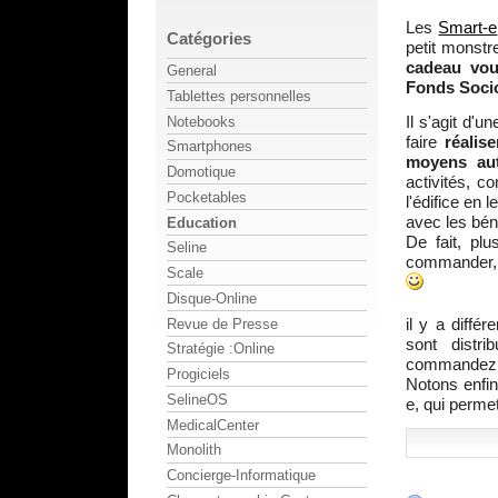
Les
Smart-e
Catégories
petit monstr
cadeau vou
General
Fonds Socio
Tablettes personnelles
Il s'agit d'u
Notebooks
faire
réalis
Smartphones
moyens au
Domotique
activités, c
Pocketables
l'édifice en
avec les bén
Education
De fait, pl
Seline
commander, e
Scale
Disque-Online
il y a diffé
Revue de Presse
sont distr
Stratégie :Online
commandez 
Progiciels
Notons enfin
SelineOS
e, qui perme
MedicalCenter
Monolith
Concierge-Informatique