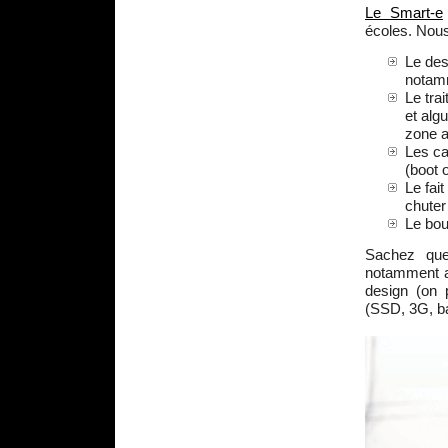
Le Smart-e
écoles. Nous
Le des
notam
Le tra
et alg
zone a
Les ca
(boot 
Le fai
chute
Le bou
Sachez que
notamment a
design (on p
(SSD, 3G, bat