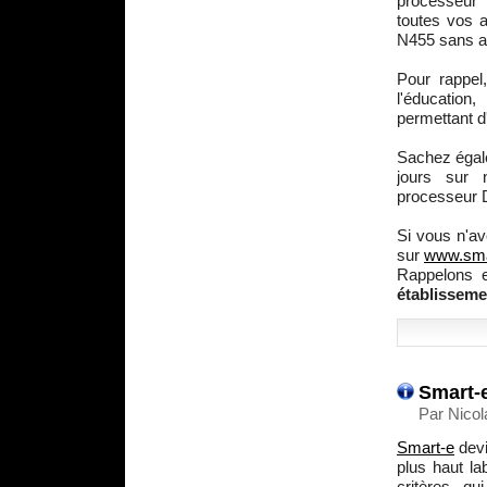
processeur ?
toutes vos a
N455 sans au
Pour rappel
l'éducatio
permettant d
Sachez égal
jours sur 
processeur D
Si vous n'av
sur
www.smar
Rappelons 
établisseme
Smart-e
Par Nicol
Smart-e
devi
plus haut la
critères qu