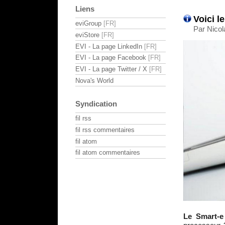
Liens
Voici l
eviGroup
Par Nicol
eviStore
EVI - La page LinkedIn
EVI - La page Facebook
EVI - La page Twitter / X
Nova's World
Syndication
fil rss
fil rss commentaires
fil atom
fil atom commentaires
Le Smart-e