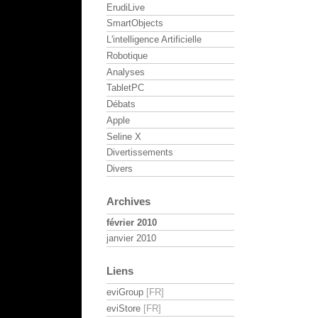
ErudiLive
SmartObjects
L'intelligence Artificielle
Robotique
Analyses
TabletPC
Débats
Apple
Seline X
Divertissements
Divers
Archives
février 2010
janvier 2010
Liens
eviGroup
eviStore