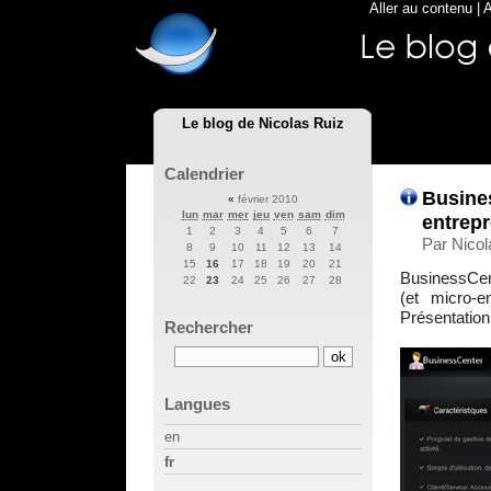
Aller au contenu
|
A
Le blog de Nicolas Ruiz
Calendrier
Busine
«
février 2010
lun
mar
mer
jeu
ven
sam
dim
entrepr
1
2
3
4
5
6
7
Par Nicol
8
9
10
11
12
13
14
15
16
17
18
19
20
21
BusinessCent
22
23
24
25
26
27
28
(et micro-e
Présentation
Rechercher
Langues
en
fr