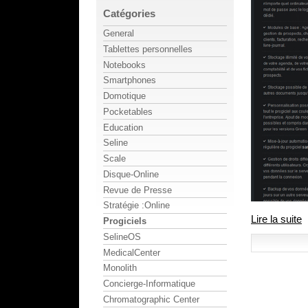
Catégories
General
Tablettes personnelles
Notebooks
Smartphones
Domotique
Pocketables
Education
Seline
Scale
Disque-Online
Revue de Presse
Stratégie :Online
Lire la suite
Progiciels
SelineOS
MedicalCenter
Monolith
Concierge-Informatique
Chromatographic Center