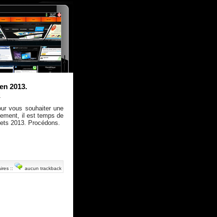
en 2013.
l
our vous souhaiter une
ment, il est temps de
ojets 2013. Procédons.
ires
::
aucun trackback