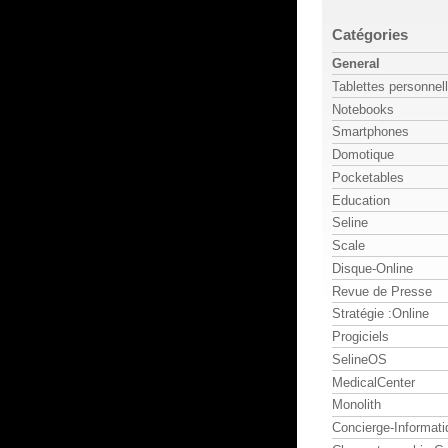
Catégories
General
Tablettes personnel
Notebooks
Smartphones
Domotique
Pocketables
Education
Seline
Scale
Disque-Online
Revue de Presse
Stratégie :Online
Progiciels
SelineOS
MedicalCenter
Monolith
Concierge-Informati