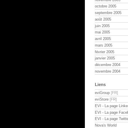
octobre 2005
septembre 2005
août 2005
juin 2005
mai 2005
avril 2005
mars 2005
février 2005
janvier 2005
décembre 2004
novembre 2004
Liens
eviGroup
eviStore
EVI - La page Linke
EVI - La page Face
EVI - La page Twitte
Nova's World