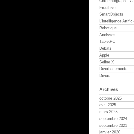
Chromatographic Ce
ErudiLive
SmartObjects
L'intelligence Artifici
Robotique
Analyses
TabletPC
Débats
Apple
Seline X
Divertissements
Divers
Archives
octobre 2025
avril 2025
mars 2025
septembre 2024
septembre 2021
janvier 2020