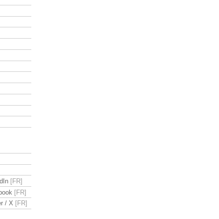
dIn
book
r / X