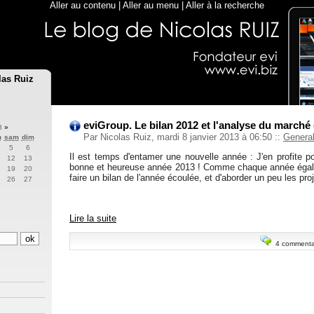
Aller au contenu
|
Aller au menu
|
Aller à la recherche
las Ruiz
eviGroup. Le bilan 2012 et l'analyse du marché 
13
»
Par Nicolas Ruiz, mardi 8 janvier 2013 à 06:50
::
Genera
n
sam
dim
5
6
Il est temps d'entamer une nouvelle année : J'en profite p
12
13
bonne et heureuse année 2013 ! Comme chaque année égale
19
20
faire un bilan de l'année écoulée, et d'aborder un peu les pr
26
27
Lire la suite
4 commenta